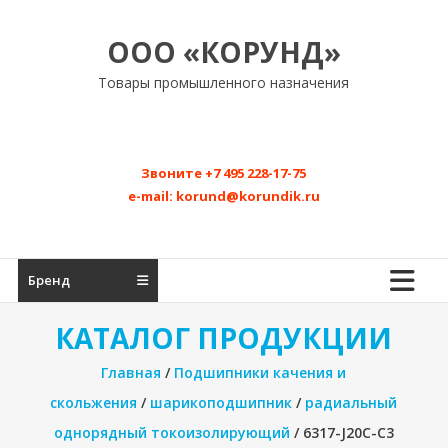
Перейти
к
ООО «КОРУНД»
содержимому
Товары промышленного назначения
Звоните
+7 495 228-17-75
e-mail:
korund@korundik.ru
Бренд
КАТАЛОГ ПРОДУКЦИИ
Главная
/
Подшипники качения и
скольжения
/
шарикоподшипник
/
радиальный
однорядный токоизолирующий
/ 6317-J20C-C3