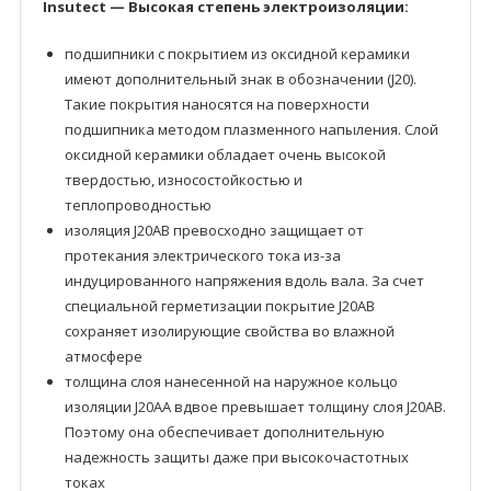
Insutect — Высокая степень электроизоляции:
подшипники с покрытием из оксидной керамики
имеют дополнительный знак в обозначении (J20).
Такие покрытия наносятся на поверхности
подшипника методом плазменного напыления. Слой
оксидной керамики обладает очень высокой
твердостью, износостойкостью и
теплопроводностью
изоляция J20AB превосходно защищает от
протекания электрического тока из-за
индуцированного напряжения вдоль вала. За счет
специальной герметизации покрытие J20AB
сохраняет изолирующие свойства во влажной
атмосфере
толщина слоя нанесенной на наружное кольцо
изоляции J20AA вдвое превышает толщину слоя J20AB.
Поэтому она обеспечивает дополнительную
надежность защиты даже при высокочастотных
токах