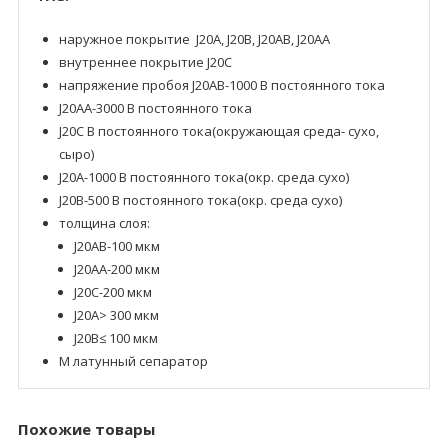
наружное покрытие J20A, J20B, J20AB, J20AA
внутреннее покрытие J20C
напряжение пробоя J20AB-1000 В постоянного тока
J20AA-3000 В постоянного тока
J20C В постоянного тока(окружающая среда- сухо,
сыро)
J20A-1000 В постоянного тока(окр. среда сухо)
J20B-500 В постоянного тока(окр. среда сухо)
толщина слоя:
J20AB-100 мкм
J20AA-200 мкм
J20C-200 мкм
J20A> 300 мкм
J20B≤ 100 мкм
M латунный сепаратор
Похожие товары