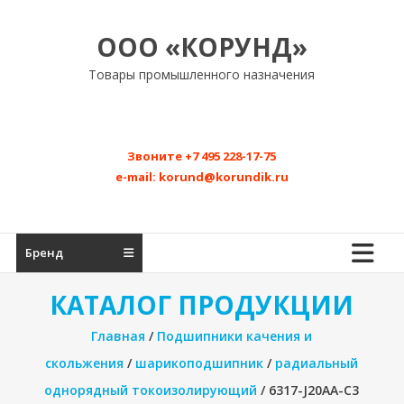
Перейти
к
ООО «КОРУНД»
содержимому
Товары промышленного назначения
Звоните
+7 495 228-17-75
e-mail:
korund@korundik.ru
Бренд
КАТАЛОГ ПРОДУКЦИИ
Главная
/
Подшипники качения и
скольжения
/
шарикоподшипник
/
радиальный
однорядный токоизолирующий
/ 6317-J20AA-C3