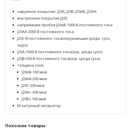
наружное покрытие J20A, J20B, J20AB, J20AA
внутреннее покрытие J20C
напряжение пробоя J20AB-1000 В постоянного тока
J20AA-3000 В постоянного тока
J20C В постоянного тока(окружающая среда- сухо,
сыро)
J20A-1000 В постоянного тока(окр. среда сухо)
J20B-500 В постоянного тока(окр. среда сухо)
толщина слоя:
J20AB-100 мкм
J20AA-200 мкм
J20C-200 мкм
J20A> 300 мкм
J20B≤ 100 мкм
M латунный сепаратор
Похожие товары