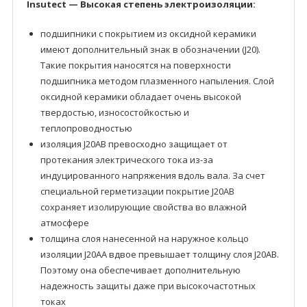
Insutect — Высокая степень электроизоляции:
подшипники с покрытием из оксидной керамики
имеют дополнительный знак в обозначении (J20).
Такие покрытия наносятся на поверхности
подшипника методом плазменного напыления. Слой
оксидной керамики обладает очень высокой
твердостью, износостойкостью и
теплопроводностью
изоляция J20AB превосходно защищает от
протекания электрического тока из-за
индуцированного напряжения вдоль вала. За счет
специальной герметизации покрытие J20AB
сохраняет изолирующие свойства во влажной
атмосфере
толщина слоя нанесенной на наружное кольцо
изоляции J20AA вдвое превышает толщину слоя J20AB.
Поэтому она обеспечивает дополнительную
надежность защиты даже при высокочастотных
токах