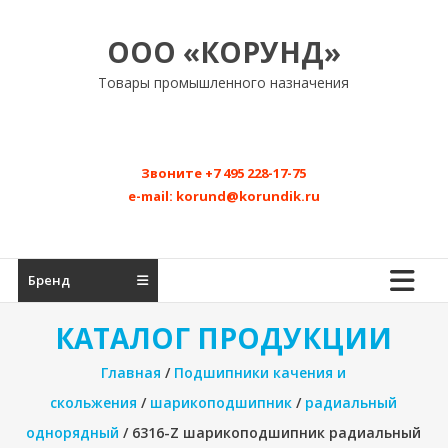
Перейти
к
ООО «КОРУНД»
содержимому
Товары промышленного назначения
Звоните
+7 495 228-17-75
e-mail:
korund@korundik.ru
Бренд
КАТАЛОГ ПРОДУКЦИИ
Главная
/
Подшипники качения и
скольжения
/
шарикоподшипник
/
радиальный
однорядный
/ 6316-Z шарикоподшипник радиальный