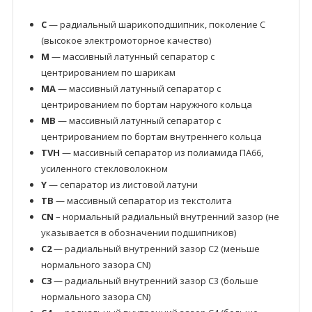
C
— радиальный шарикоподшипник, поколение C
(высокое электромоторное качество)
M
— массивный латунный сепаратор с
центрированием по шарикам
MA
— массивный латунный сепаратор с
центрированием по бортам наружного кольца
MB
— массивный латунный сепаратор с
центрированием по бортам внутреннего кольца
TVH
— массивный сепаратор из полиамида ПА66,
усиленного стекловолокном
Y
— сепаратор из листовой латуни
TB
— массивный сепаратор из текстолита
CN
– нормальный радиальный внутренний зазор (не
указывается в обозначении подшипников)
C2
— радиальный внутренний зазор C2 (меньше
нормального зазора CN)
C3
— радиальный внутренний зазор C3 (больше
нормального зазора CN)