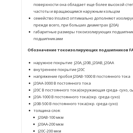
поверхности она обладает еще более высокой сте
частоты и вращающимся наружным кольцом
семейство Insutect оптимально дополняют изолирую
прежде всего, при больших диаметрах (J20A)
габаритные размеры токоизолирующих подшипнико
подшипниками
Обозначение токоизолирующих подшипников F
наружное покрытие J20A, J20B, J20AB, J20AA
внутреннее покрытие J20C
напряжение пробоя J20AB-1000 В постоянного тока
J20AA-3000 В постоянного тока
J20C В постоянного тока(окружающая среда- сухо, с
J20A-1000 В постоянного тока(окр. среда сухо)
J20B-500 В постоянного тока(окр. среда сухо)
толщина слоя:
J20AB-100 мкм
J20AA-200 мкм
J20C-200 мкм