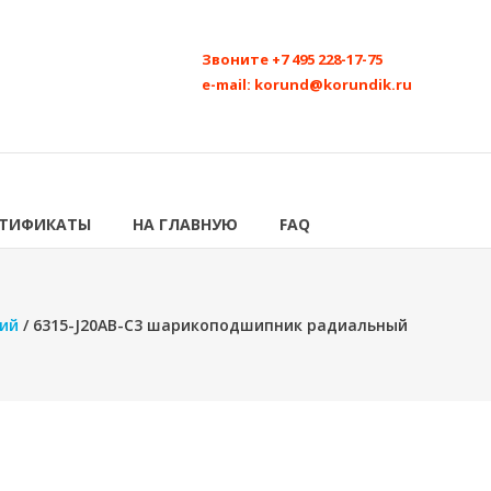
Звоните
+7 495 228-17-75
e-mail:
korund@korundik.ru
РТИФИКАТЫ
НА ГЛАВНУЮ
FAQ
ий
/ 6315-J20AB-C3 шарикоподшипник радиальный