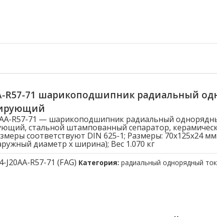
AA-R57-71 шарикоподшипник радиальный о
лирующий
20AA-R57-71 — шарикоподшипник радиальный однорядн
ющий, стальной штампованный сепаратор, керамическ
змеры соответствуют DIN 625-1; Размеры: 70x125x24 мм
ружный диаметр x ширина); Вес 1.070 кг
4-J20AA-R57-71 (FAG)
Категория:
радиальный однорядный то