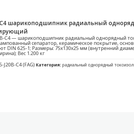
B-C4 шарикоподшипник радиальный одноря
лирующий
20B-C4 — шарикоподшипник радиальный однорядный т
ампованный сепаратор, керамическое покрытие, осно
ют DIN 625-1; Размеры: 75x130x25 мм (внутренний диам
рина); Вес 1.200 кг
5-J20B-C4 (FAG)
Категория:
радиальный однорядный токоизо