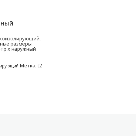
дный
окоизолирующий,
вные размеры
етр x наружный
Метка:
t2
лирующий