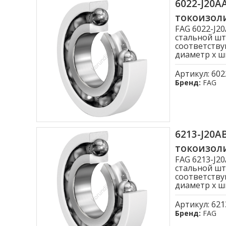
6022-J20
токоизо
FAG 6022-J
стальной шт
соответству
диаметр x ши
Артикул:
602
Бренд:
FAG
6213-J20
токоизо
FAG 6213-J
стальной шт
соответству
диаметр x ши
Артикул:
621
Бренд:
FAG