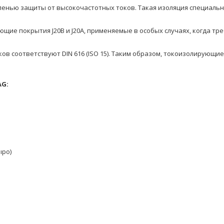
пенью защиты от высокочастотных токов. Такая изоляция специаль
щие покрытия J20B и J20A, применяемые в особых случаях, когда тре
в соответствуют DIN 616 (ISO 15). Таким образом, токоизолирующ
AG:
ыро)