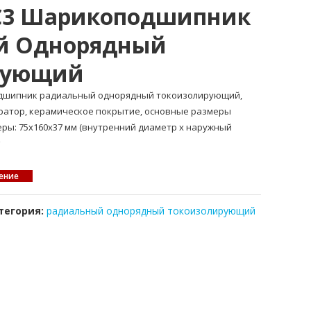
-C3 Шарикоподшипник
й Однорядный
рующий
подшипник радиальный однорядный токоизолирующий,
атор, керамическое покрытие, основные размеры
меры: 75x160x37 мм (внутренний диаметр x наружный
ение
тегория:
радиальный однорядный токоизолирующий