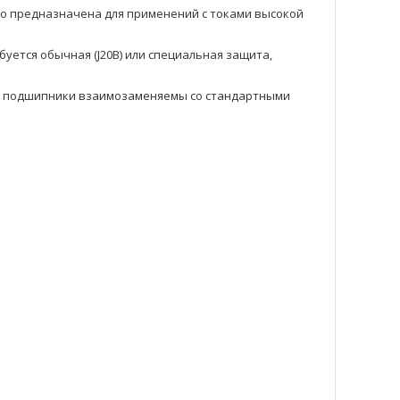
но предназначена для применений с токами высокой
буется обычная (J20B) или специальная защита,
ие подшипники взаимозаменяемы со стандартными