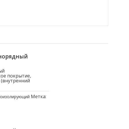
днорядный
ый
ое покрытие,
 (внутренний
Метка:
коизолирующий