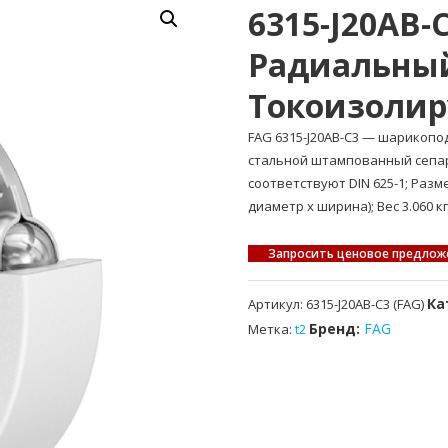
6315-J20AB
Радиальны
Токоизоли
FAG 6315-J20AB-C3 — шарико
стальной штампованный сепар
соответствуют DIN 625-1; Раз
диаметр x ширина); Вес 3.060 кг
Запросить ценовое предлож
Ка
Артикул:
6315-J20AB-C3 (FAG)
Бренд:
FAG
Метка:
t2