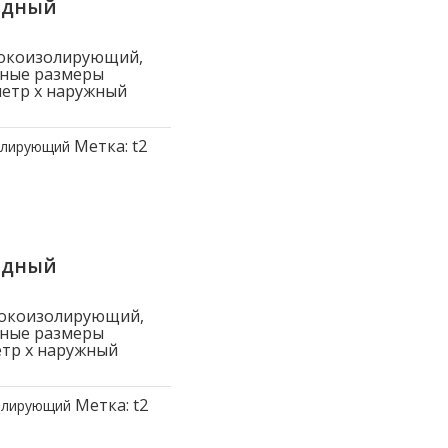
ядный
токоизолирующий,
вные размеры
метр x наружный
Метка:
t2
олирующий
ядный
токоизолирующий,
вные размеры
етр x наружный
Метка:
t2
олирующий