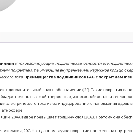
шиники
К токоизолирующим подшипникам относятся все подшипники 
тным покрытием, т.е. имеющие внутреннее или наружное кольцо с к
еского тока.
Преимущества подшипников FAG с покрытием Insu
еют дополнительный знак в обозначении (J20). Такие покрытия нан
обладает очень высокой твердостью, износостойкостью и теплопр
ия электрического тока из-за индуцированного напряжения вдоль в
й атмосфере
ляции J20AA вдвое превышает толщину слоя J20AB. Поэтому она об
ает изоляция J20C. Но в данном случае покрытие нанесено на внутр