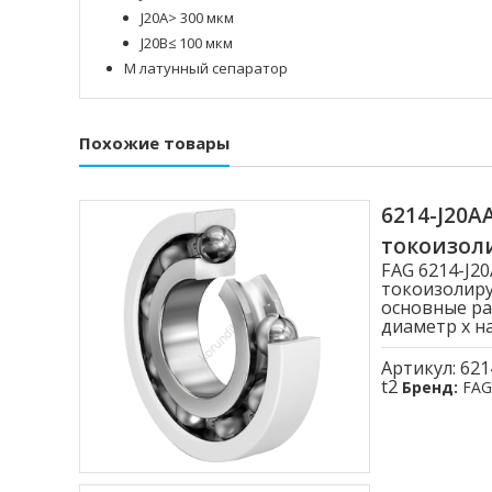
J20A> 300 мкм
J20B≤ 100 мкм
M латунный сепаратор
Похожие товары
6214-J20
токоизо
FAG 6214-J
токоизолиру
основные ра
диаметр x на
Артикул:
621
t2
Бренд:
FAG