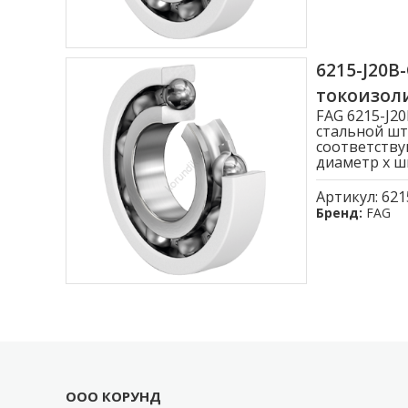
6215-J20
токоизо
FAG 6215-J
стальной шт
соответству
диаметр x ши
Артикул:
621
Бренд:
FAG
ООО КОРУНД