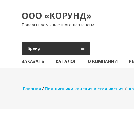
Перейти
к
ООО «КОРУНД»
содержимому
Товары промышленного назначения
Бренд
ЗАКАЗАТЬ
КАТАЛОГ
О КОМПАНИИ
Р
Главная
/
Подшипники качения и скольжения
/
ша