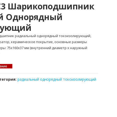
-C3 Шарикоподшипник
й Однорядный
рующий
подшипник радиальный однорядный токоизолирующий,
атор, керамическое покрытие, основные размеры
меры: 75x160x37 мм (внутренний диаметр x наружный
ение
тегория:
радиальный однорядный токоизолирующий