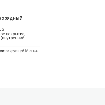
днорядный
ый
ое покрытие,
 (внутренний
Метка:
коизолирующий