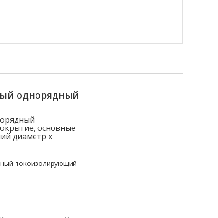
ный однорядный
норядный
покрытие, основные
ний диаметр x
дный токоизолирующий