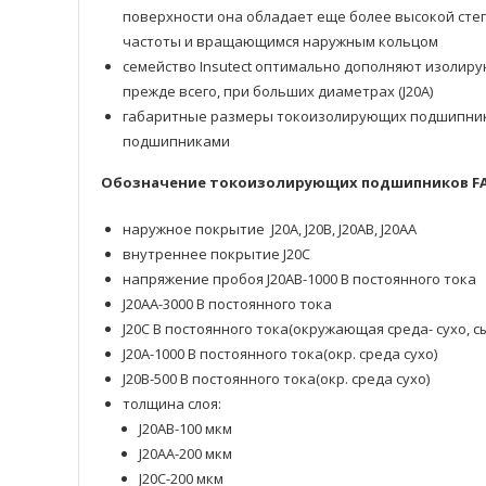
поверхности она обладает еще более высокой сте
частоты и вращающимся наружным кольцом
семейство Insutect оптимально дополняют изолирую
прежде всего, при больших диаметрах (J20A)
габаритные размеры токоизолирующих подшипнико
подшипниками
Обозначение токоизолирующих подшипников F
наружное покрытие J20A, J20B, J20AB, J20AA
внутреннее покрытие J20C
напряжение пробоя J20AB-1000 В постоянного тока
J20AA-3000 В постоянного тока
J20C В постоянного тока(окружающая среда- сухо, с
J20A-1000 В постоянного тока(окр. среда сухо)
J20B-500 В постоянного тока(окр. среда сухо)
толщина слоя:
J20AB-100 мкм
J20AA-200 мкм
J20C-200 мкм