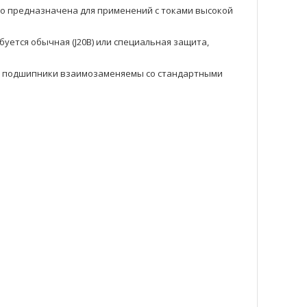
но предназначена для применений с токами высокой
буется обычная (J20B) или специальная защита,
ие подшипники взаимозаменяемы со стандартными