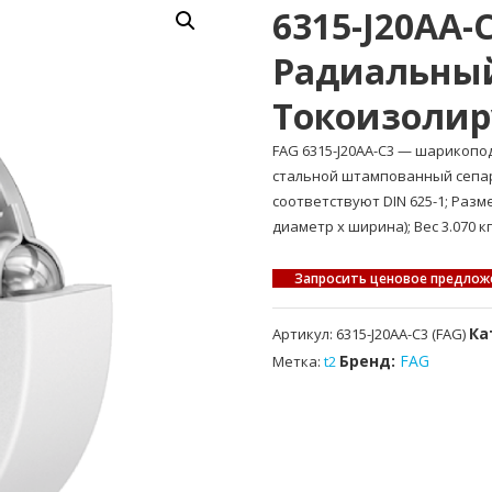
6315-J20AA
Радиальны
Токоизоли
FAG 6315-J20AA-C3 — шарико
стальной штампованный сепар
соответствуют DIN 625-1; Раз
диаметр x ширина); Вес 3.070 кг
Запросить ценовое предлож
Ка
Артикул:
6315-J20AA-C3 (FAG)
Бренд:
FAG
Метка:
t2