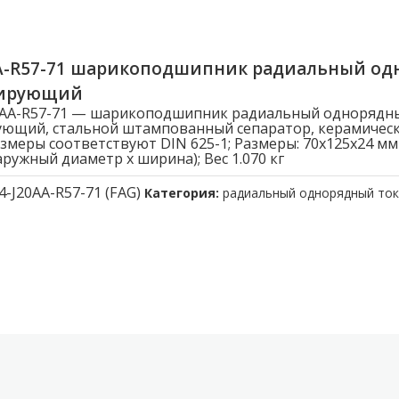
AA-R57-71 шарикоподшипник радиальный о
лирующий
20AA-R57-71 — шарикоподшипник радиальный однорядн
ющий, стальной штампованный сепаратор, керамическ
змеры соответствуют DIN 625-1; Размеры: 70x125x24 мм
ружный диаметр x ширина); Вес 1.070 кг
4-J20AA-R57-71 (FAG)
Категория:
радиальный однорядный то