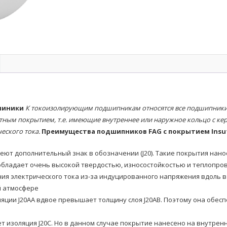
шиники
К токоизолирующим подшипникам относятся все подшипники 
тным покрытием, т.е. имеющие внутреннее или наружное кольцо с к
еского тока.
Преимущества подшипников FAG с покрытием Insu
еют дополнительный знак в обозначении (J20). Такие покрытия нан
обладает очень высокой твердостью, износостойкостью и теплопр
ия электрического тока из-за индуцированного напряжения вдоль в
й атмосфере
ляции J20AA вдвое превышает толщину слоя J20AB. Поэтому она об
ает изоляция J20C. Но в данном случае покрытие нанесено на внутр