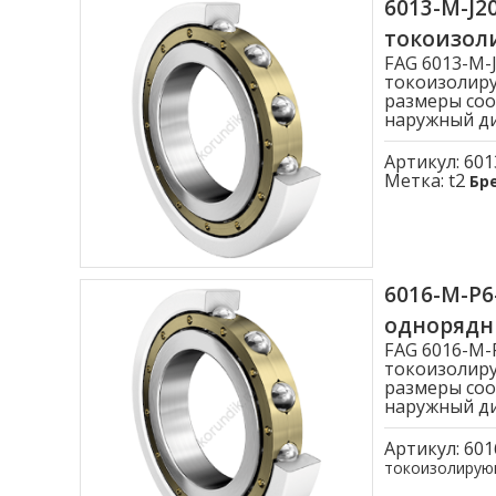
6013-M-J
токоизо
FAG 6013-M
токоизолиру
размеры соо
наружный диа
Артикул:
601
Метка:
t2
Бр
6016-M-P
однорядн
FAG 6016-M-
токоизолиру
размеры соо
наружный диа
Артикул:
601
токоизолиру