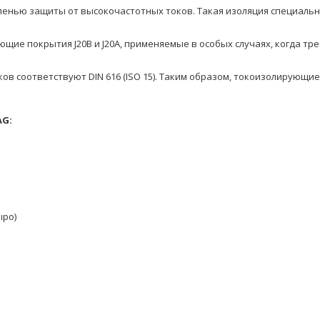
пенью защиты от высокочастотных токов. Такая изоляция специаль
щие покрытия J20B и J20A, применяемые в особых случаях, когда тре
в соответствуют DIN 616 (ISO 15). Таким образом, токоизолирующ
AG:
ыро)