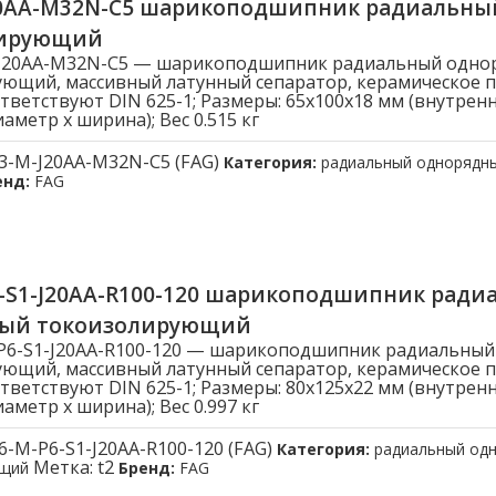
20AA-M32N-C5 шарикоподшипник радиальн
лирующий
-J20AA-M32N-C5 — шарикоподшипник радиальный одно
ющий, массивный латунный сепаратор, керамическое 
тветствуют DIN 625-1; Размеры: 65x100x18 мм (внутрен
метр x ширина); Вес 0.515 кг
3-M-J20AA-M32N-C5 (FAG)
Категория:
радиальный однорядн
енд:
FAG
6-S1-J20AA-R100-120 шарикоподшипник ради
ый токоизолирующий
P6-S1-J20AA-R100-120 — шарикоподшипник радиальны
ющий, массивный латунный сепаратор, керамическое 
тветствуют DIN 625-1; Размеры: 80x125x22 мм (внутрен
метр x ширина); Вес 0.997 кг
6-M-P6-S1-J20AA-R100-120 (FAG)
Категория:
радиальный од
Метка:
t2
ющий
Бренд:
FAG