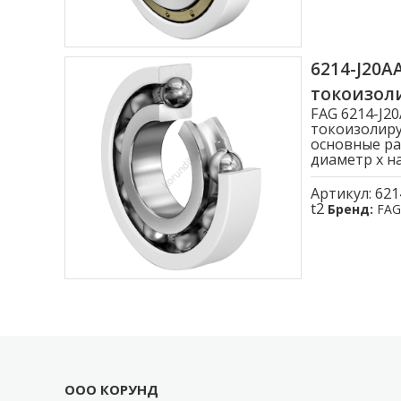
6214-J20
токоизо
FAG 6214-J
токоизолиру
основные ра
диаметр x на
Артикул:
621
t2
Бренд:
FAG
ООО КОРУНД