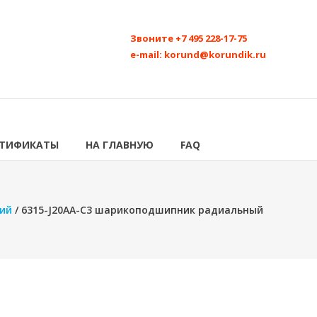
Звоните
+7 495 228-17-75
e-mail:
korund@korundik.ru
РТИФИКАТЫ
НА ГЛАВНУЮ
FAQ
ий
/ 6315-J20AA-C3 шарикоподшипник радиальный