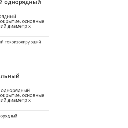
ый однорядный
рядный
покрытие, основные
ний диаметр x
ый токоизолирующий
альный
й однорядный
покрытие, основные
ний диаметр x
норядный