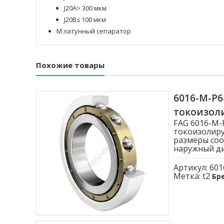
J20A> 300 мкм
J20B≤ 100 мкм
M латунный сепаратор
Похожие товары
6016-M-P
токоизо
FAG 6016-M
токоизолиру
размеры соо
наружный диа
Артикул:
601
Метка:
t2
Бр