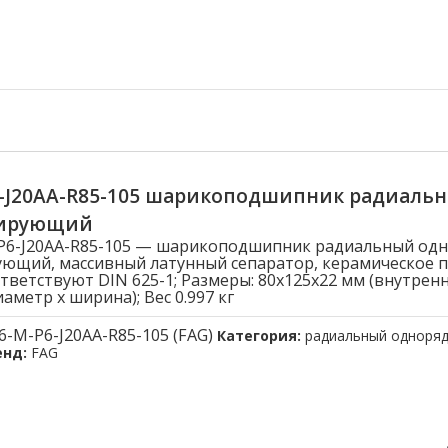
6-J20AA-R85-105 шарикоподшипник радиаль
лирующий
-P6-J20AA-R85-105 — шарикоподшипник радиальный од
ющий, массивный латунный сепаратор, керамическое 
тветствуют DIN 625-1; Размеры: 80x125x22 мм (внутрен
метр x ширина); Вес 0.997 кг
6-M-P6-J20AA-R85-105 (FAG)
Категория:
радиальный одноря
енд:
FAG