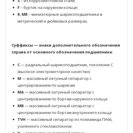
S
– из коррозиестойкой стали;
F
– буртик на наружном кольце;
R
,
MR
– миниатюрные шарикоподшипники в
метрический и дюймовых размерах.
Суффиксы — знаки дополнительного обозначения
справа от основного обозначения подшипника:
C
— радиальный шарикоподшипник, поколение C
(высокое электромоторное качество)
M
— массивный латунный сепаратор с
центрированием по шарикам
MA
— массивный латунный сепаратор с
центрированием по бортам наружного кольца
MB
— массивный латунный сепаратор с
центрированием по бортам внутреннего кольца
TVH
— массивный сепаратор из полиамида ПА66,
усиленного стекловолокном