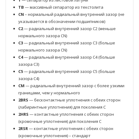
Y
— сепаратор из листовой латуни
TB
— массивный сепаратор из текстолита
CN
– нормальный радиальный внутренний зазор (не
указывается в обозначении подшипников)
C2
— радиальный внутренний зазор C2 (меньше
нормального зазора CN)
C3
— радиальный внутренний зазор C3 (больше
нормального зазора CN)
C4
— радиальный внутренний зазор C4 (больше
зазора C3)
C5
— радиальный внутренний зазор C5 (больше
зазора C4)
CM
— радиальный внутренний зазор с более узкими
границами, чем у нормального
2BRS
— бесконтактные уплотнения с обеих сторон
(лабиринтные уплотнения) для поколения C
2HRS
— контактные уплотнения с обеих сторон
(кромочные уплотнения) для поколения C
2RSR
— контактные уплотнения с обеих сторон
(кромочные уплотнения) – стандарт