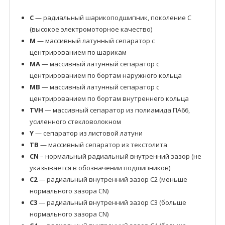
C
— радиальный шарикоподшипник, поколение C
(высокое электромоторное качество)
M
— массивный латунный сепаратор с
центрированием по шарикам
MA
— массивный латунный сепаратор с
центрированием по бортам наружного кольца
MB
— массивный латунный сепаратор с
центрированием по бортам внутреннего кольца
TVH
— массивный сепаратор из полиамида ПА66,
усиленного стекловолокном
Y
— сепаратор из листовой латуни
TB
— массивный сепаратор из текстолита
CN
– нормальный радиальный внутренний зазор (не
указывается в обозначении подшипников)
C2
— радиальный внутренний зазор C2 (меньше
нормального зазора CN)
C3
— радиальный внутренний зазор C3 (больше
нормального зазора CN)