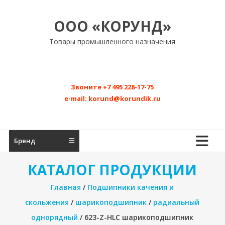
Перейти
к
ООО «КОРУНД»
содержимому
Товары промышленного назначения
Звоните
+7 495 228-17-75
e-mail:
korund@korundik.ru
Бренд
КАТАЛОГ ПРОДУКЦИИ
Главная
/
Подшипники качения и
скольжения
/
шарикоподшипник
/
радиальный
однорядный
/ 623-Z-HLC шарикоподшипник