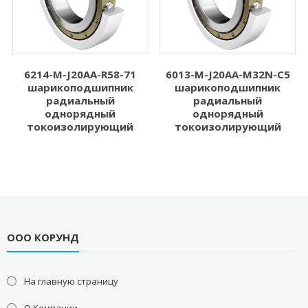
6214-M-J20AA-R58-71
6013-M-J20AA-M32N-C5
шарикоподшипник
шарикоподшипник
радиальный
радиальный
однорядный
однорядный
токоизолирующий
токоизолирующий
ООО КОРУНД
На главную страницу