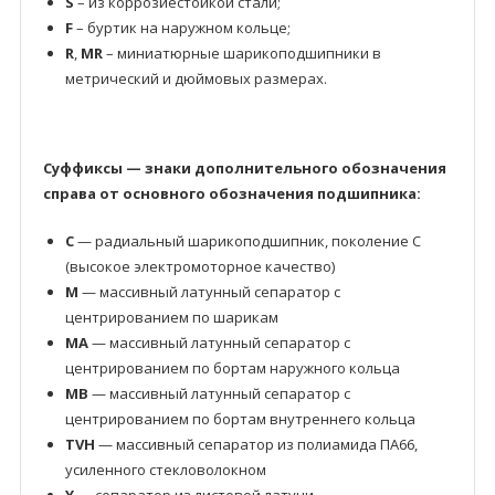
S
– из коррозиестойкой стали;
F
– буртик на наружном кольце;
R
,
MR
– миниатюрные шарикоподшипники в
метрический и дюймовых размерах.
Суффиксы — знаки дополнительного обозначения
справа от основного обозначения подшипника:
C
— радиальный шарикоподшипник, поколение C
(высокое электромоторное качество)
M
— массивный латунный сепаратор с
центрированием по шарикам
MA
— массивный латунный сепаратор с
центрированием по бортам наружного кольца
MB
— массивный латунный сепаратор с
центрированием по бортам внутреннего кольца
TVH
— массивный сепаратор из полиамида ПА66,
усиленного стекловолокном