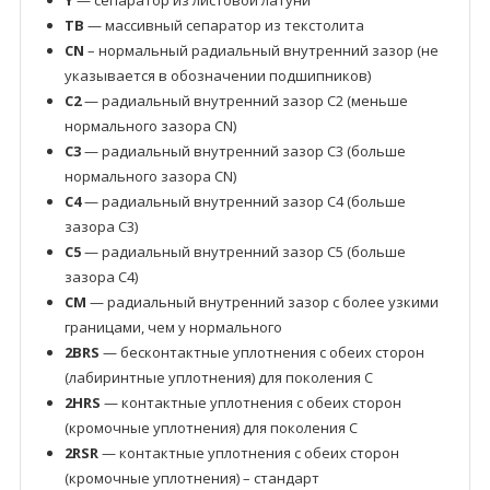
Y
— сепаратор из листовой латуни
TB
— массивный сепаратор из текстолита
CN
– нормальный радиальный внутренний зазор (не
указывается в обозначении подшипников)
C2
— радиальный внутренний зазор C2 (меньше
нормального зазора CN)
C3
— радиальный внутренний зазор C3 (больше
нормального зазора CN)
C4
— радиальный внутренний зазор C4 (больше
зазора C3)
C5
— радиальный внутренний зазор C5 (больше
зазора C4)
CM
— радиальный внутренний зазор с более узкими
границами, чем у нормального
2BRS
— бесконтактные уплотнения с обеих сторон
(лабиринтные уплотнения) для поколения C
2HRS
— контактные уплотнения с обеих сторон
(кромочные уплотнения) для поколения C
2RSR
— контактные уплотнения с обеих сторон
(кромочные уплотнения) – стандарт