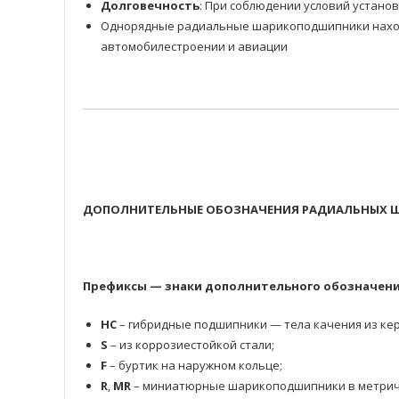
Долговечность
: При соблюдении условий устано
Однорядные радиальные шарикоподшипники находя
автомобилестроении и авиации
ДОПОЛНИТЕЛЬНЫЕ ОБОЗНАЧЕНИЯ РАДИАЛЬНЫХ Ш
Префиксы — знаки дополнительного обозначени
HC
– гибридные подшипники — тела качения из кер
S
– из коррозиестойкой стали;
F
– буртик на наружном кольце;
R
,
MR
– миниатюрные шарикоподшипники в метрич