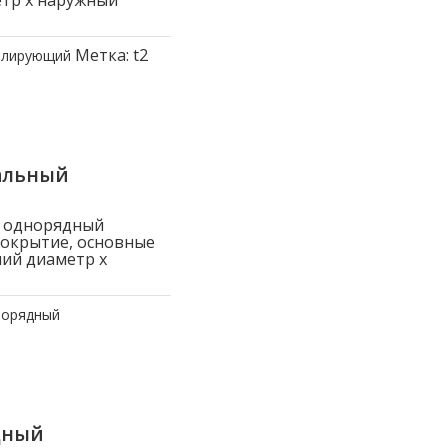
етр x наружный
Метка:
t2
олирующий
альный
й однорядный
покрытие, основные
ний диаметр x
норядный
дный