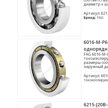
соответству
диаметр x ши
Артикул:
621
Бренд:
FAG
6016-M-P
однорядн
FAG 6016-M-
токоизолиру
размеры соо
наружный диа
Артикул:
601
токоизолиру
6215-J20