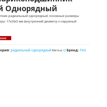
й Однорядный
ипник радиальный однорядный, основные размеры
меры: 17x26x5 мм (внутренний диаметр x наружный
ение
гория:
радиальный однорядный
Бренд:
FAG
Метка:
t2