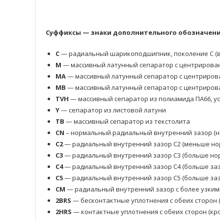
Суффиксы — знаки дополнительного обозначения
C
— радиальный шарикоподшипник, поколение C (в
M
— массивный латунный сепаратор с центрирова
MA
— массивный латунный сепаратор с центриров
MB
— массивный латунный сепаратор с центриров
TVH
— массивный сепаратор из полиамида ПА66, у
Y
— сепаратор из листовой латуни
TB
— массивный сепаратор из текстолита
CN
– нормальный радиальный внутренний зазор (н
C2
— радиальный внутренний зазор C2 (меньше но
C3
— радиальный внутренний зазор C3 (больше нор
C4
— радиальный внутренний зазор C4 (больше заз
C5
— радиальный внутренний зазор C5 (больше заз
CM
— радиальный внутренний зазор с более узким
2BRS
— бесконтактные уплотнения с обеих сторон 
2HRS
— контактные уплотнения с обеих сторон (кр