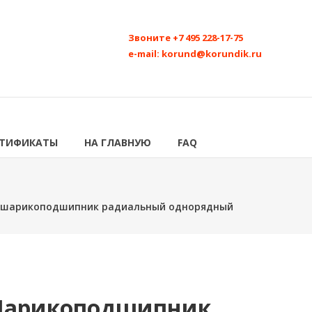
Звоните
+7 495 228-17-75
e-mail:
korund@korundik.ru
РТИФИКАТЫ
НА ГЛАВНУЮ
FAQ
C шарикоподшипник радиальный однорядный
 Шарикоподшипник