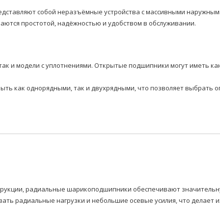
дставляют собой неразъёмные устройства с массивными наружными
аются простотой, надёжностью и удобством в обслуживании.
так и модели с уплотнениями. Открытые подшипники могут иметь ка
быть как однорядными, так и двухрядными, что позволяет выбрать 
нструкции, радиальные шарикоподшипники обеспечивают значитель
ать радиальные нагрузки и небольшие осевые усилия, что делает 