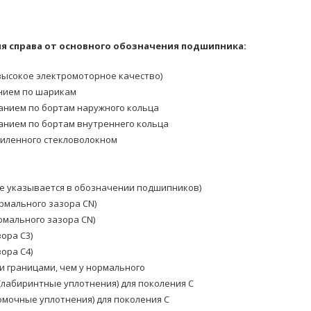
 справа от основного обозначения подшипника:
ысокое электромоторное качество)
нием по шарикам
анием по бортам наружного кольца
анием по бортам внутреннего кольца
силенного стекловолокном
е указывается в обозначении подшипников)
рмального зазора CN)
мального зазора CN)
ора C3)
ора C4)
и границами, чем у нормального
(лабиринтные уплотнения) для поколения C
омочные уплотнения) для поколения C