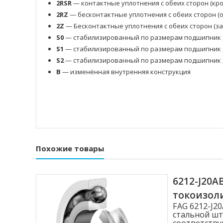
2RSR
— контактные уплотнения с обеих сторон (кр
2RZ
— бесконтактные уплотнения с обеих сторон 
2Z
— Бесконтактные уплотнения с обеих сторон (з
S0
— стабилизированный по размерам подшипник д
S1
— стабилизированный по размерам подшипник д
S2
— стабилизированный по размерам подшипник д
B
— изменённая внутренняя конструкция
Похожие товары
6212-J20
токоизо
FAG 6212-J
стальной шт