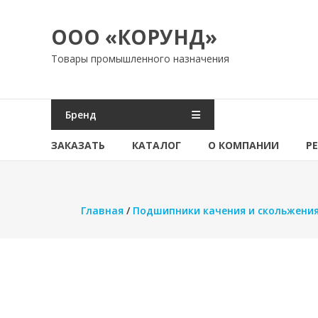
Перейти
к
ООО «КОРУНД»
содержимому
Товары промышленного назначения
Бренд
ЗАКАЗАТЬ
КАТАЛОГ
О КОМПАНИИ
Р
Главная
/
Подшипники качения и скольжени