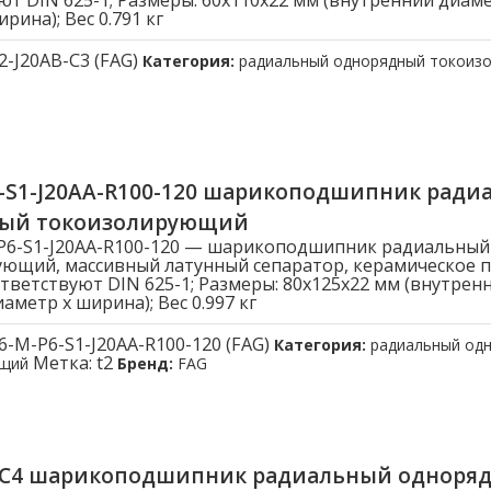
ют DIN 625-1; Размеры: 60x110x22 мм (внутренний диам
рина); Вес 0.791 кг
2-J20AB-C3 (FAG)
Категория:
радиальный однорядный токоиз
6-S1-J20AA-R100-120 шарикоподшипник ради
ый токоизолирующий
P6-S1-J20AA-R100-120 — шарикоподшипник радиальны
ющий, массивный латунный сепаратор, керамическое 
тветствуют DIN 625-1; Размеры: 80x125x22 мм (внутрен
метр x ширина); Вес 0.997 кг
6-M-P6-S1-J20AA-R100-120 (FAG)
Категория:
радиальный од
Метка:
t2
ющий
Бренд:
FAG
B-C4 шарикоподшипник радиальный одноря