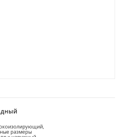
ядный
токоизолирующий,
вные размеры