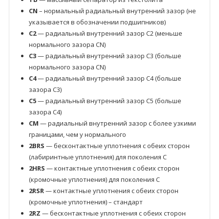
CN
– нормальный радиальный внутренний зазор (не
указывается в обозначении подшипников)
C2
— радиальный внутренний зазор C2 (меньше
нормального зазора CN)
C3
— радиальный внутренний зазор C3 (больше
нормального зазора CN)
C4
— радиальный внутренний зазор C4 (больше
зазора C3)
C5
— радиальный внутренний зазор C5 (больше
зазора C4)
CM
— радиальный внутренний зазор с более узкими
границами, чем у нормального
2BRS
— бесконтактные уплотнения с обеих сторон
(лабиринтные уплотнения) для поколения C
2HRS
— контактные уплотнения с обеих сторон
(кромочные уплотнения) для поколения C
2RSR
— контактные уплотнения с обеих сторон
(кромочные уплотнения) – стандарт
2RZ
— бесконтактные уплотнения с обеих сторон