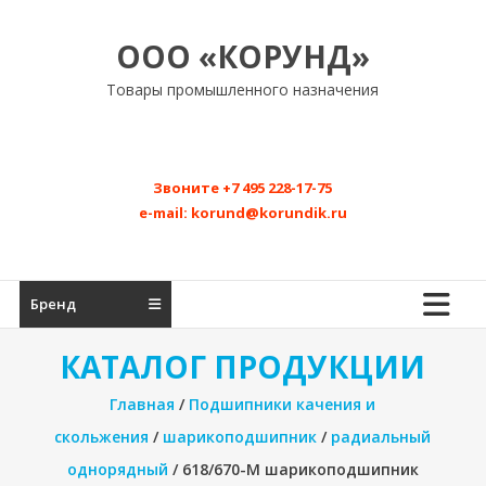
Перейти
к
ООО «КОРУНД»
содержимому
Товары промышленного назначения
Звоните
+7 495 228-17-75
e-mail:
korund@korundik.ru
Бренд
КАТАЛОГ ПРОДУКЦИИ
Главная
/
Подшипники качения и
скольжения
/
шарикоподшипник
/
радиальный
однорядный
/ 618/670-M шарикоподшипник