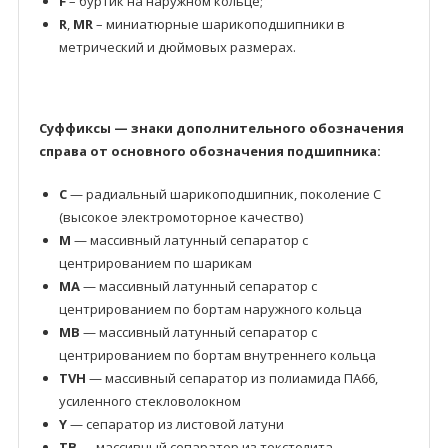
F
– буртик на наружном кольце;
R
,
MR
– миниатюрные шарикоподшипники в
метрический и дюймовых размерах.
Суффиксы — знаки дополнительного обозначения
справа от основного обозначения подшипника:
C
— радиальный шарикоподшипник, поколение C
(высокое электромоторное качество)
M
— массивный латунный сепаратор с
центрированием по шарикам
MA
— массивный латунный сепаратор с
центрированием по бортам наружного кольца
MB
— массивный латунный сепаратор с
центрированием по бортам внутреннего кольца
TVH
— массивный сепаратор из полиамида ПА66,
усиленного стекловолокном
Y
— сепаратор из листовой латуни
TB
— массивный сепаратор из текстолита