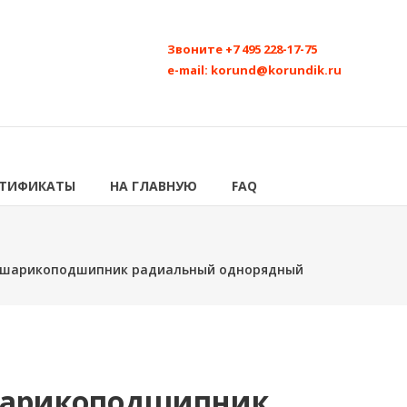
Звоните
+7 495 228-17-75
e-mail:
korund@korundik.ru
РТИФИКАТЫ
НА ГЛАВНУЮ
FAQ
C шарикоподшипник радиальный однорядный
Шарикоподшипник