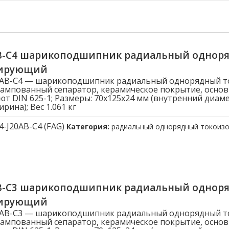
AB-C4 шарикоподшипник радиальный однор
лирующий
20AB-C4 — шарикоподшипник радиальный однорядный 
ампованный сепаратор, керамическое покрытие, осно
ют DIN 625-1; Размеры: 70x125x24 мм (внутренний диам
рина); Вес 1.061 кг
4-J20AB-C4 (FAG)
Категория:
радиальный однорядный токоиз
AB-C3 шарикоподшипник радиальный однор
лирующий
20AB-C3 — шарикоподшипник радиальный однорядный 
ампованный сепаратор, керамическое покрытие, осно