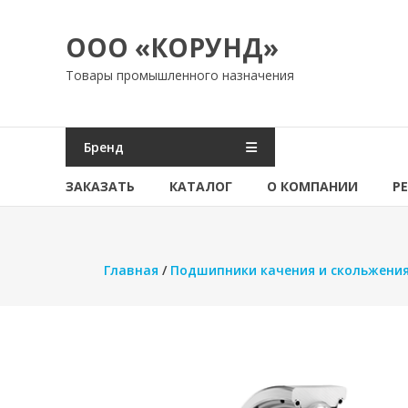
Перейти
к
ООО «КОРУНД»
содержимому
Товары промышленного назначения
Бренд
ЗАКАЗАТЬ
КАТАЛОГ
О КОМПАНИИ
Р
Главная
/
Подшипники качения и скольжени