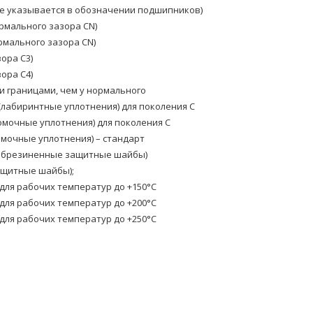
е указывается в обозначении подшипников)
рмального зазора CN)
мального зазора CN)
ора C3)
ора C4)
и границами, чем у нормального
(лабиринтные уплотнения) для поколения C
омочные уплотнения) для поколения C
омочные уплотнения) – стандарт
(обрезиненные защитные шайбы)
ащитные шайбы);
ля рабочих температур до +150°C
ля рабочих температур до +200°C
ля рабочих температур до +250°C