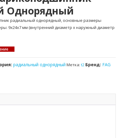
й Однорядный
ипник радиальный однорядный, основные размеры
меры: 9x24x7 мм (внутренний диаметр x наружный диаметр
ение
ория:
радиальный однорядный
Бренд:
FAG
Метка:
t2