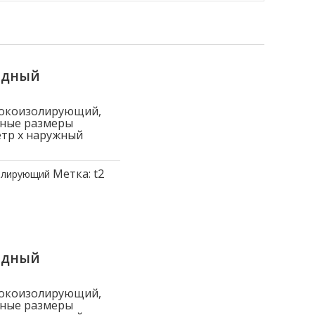
ядный
токоизолирующий,
вные размеры
етр x наружный
Метка:
t2
олирующий
ядный
токоизолирующий,
вные размеры