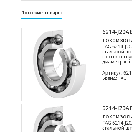
Похожие товары
6214-J20
токоизо
FAG 6214-J
стальной шт
соответству
диаметр x ши
Артикул:
621
Бренд:
FAG
6214-J20
токоизо
FAG 6214-J
стальной шт