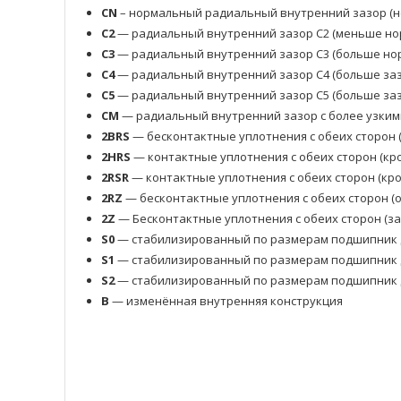
CN
– нормальный радиальный внутренний зазор (н
C2
— радиальный внутренний зазор C2 (меньше но
C3
— радиальный внутренний зазор C3 (больше нор
C4
— радиальный внутренний зазор C4 (больше заз
C5
— радиальный внутренний зазор C5 (больше заз
CM
— радиальный внутренний зазор с более узким
2BRS
— бесконтактные уплотнения с обеих сторон 
2HRS
— контактные уплотнения с обеих сторон (кр
2RSR
— контактные уплотнения с обеих сторон (кр
2RZ
— бесконтактные уплотнения с обеих сторон 
2Z
— Бесконтактные уплотнения с обеих сторон (з
S0
— стабилизированный по размерам подшипник д
S1
— стабилизированный по размерам подшипник д
S2
— стабилизированный по размерам подшипник д
B
— изменённая внутренняя конструкция