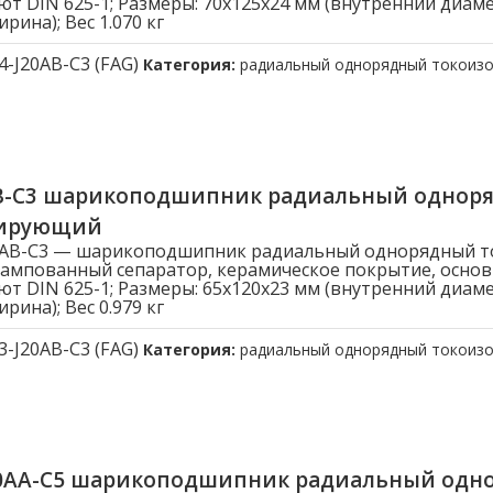
ют DIN 625-1; Размеры: 70x125x24 мм (внутренний диам
рина); Вес 1.070 кг
4-J20AB-C3 (FAG)
Категория:
радиальный однорядный токоиз
AB-C3 шарикоподшипник радиальный однор
лирующий
20AB-C3 — шарикоподшипник радиальный однорядный 
ампованный сепаратор, керамическое покрытие, осно
ют DIN 625-1; Размеры: 65x120x23 мм (внутренний диам
рина); Вес 0.979 кг
3-J20AB-C3 (FAG)
Категория:
радиальный однорядный токоиз
20AA-C5 шарикоподшипник радиальный одн