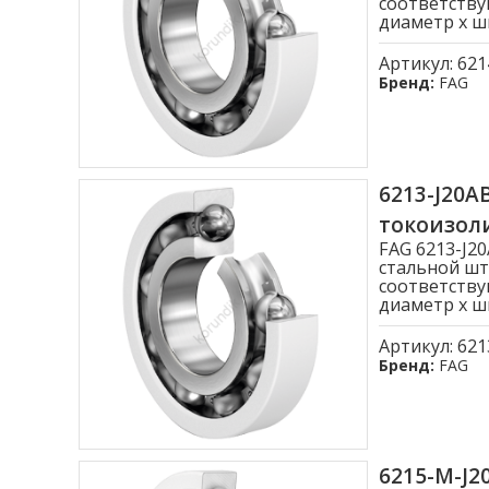
соответству
диаметр x ши
Артикул:
621
Бренд:
FAG
6213-J20
токоизо
FAG 6213-J
стальной шт
соответству
диаметр x ши
Артикул:
621
Бренд:
FAG
6215-M-J