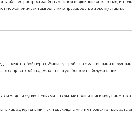
наиболее распространённым типом подшипников качения, использ
ает их экономически выгодными в производстве и эксплуатации.
дставляют собой неразъёмные устройства с массивными наружными
аются простотой, надёжностью и удобством в обслуживании.
так и модели с уплотнениями. Открытые подшипники могут иметь ка
быть как однорядными, так и двухрядными, что позволяет выбрать 