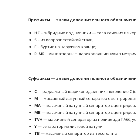
Префиксы — знаки дополнительного обозначени
HC
– гибридные подшипники — тела качения из кер
S
– из коррозиестойкой стали;
F
– буртик на наружном кольце;
R
,
MR
– миниатюрные шарикоподшипники в метрич
Суффиксы — знаки дополнительного обозначения
C
— радиальный шарикоподшипник, поколение C (в
M
— массивный латунный сепаратор с центрирова
MA
— массивный латунный сепаратор с центриров
MB
— массивный латунный сепаратор с центриров
TVH
— массивный сепаратор из полиамида ПА66, у
Y
— сепаратор из листовой латуни
TB
— массивный сепаратор из текстолита