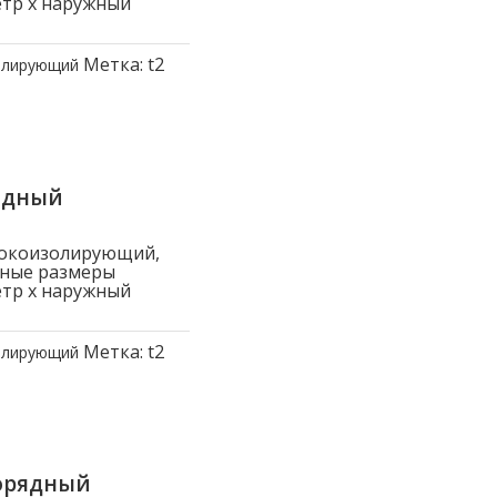
етр x наружный
Метка:
t2
олирующий
ядный
токоизолирующий,
вные размеры
етр x наружный
Метка:
t2
олирующий
орядный