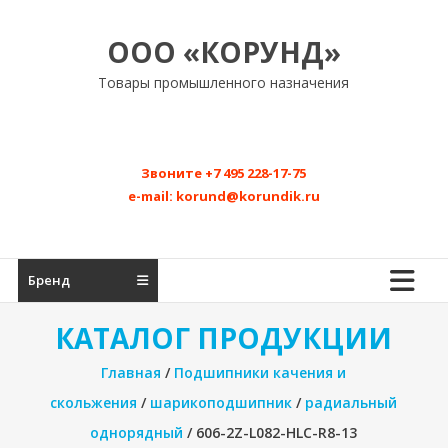
Перейти
к
ООО «КОРУНД»
содержимому
Товары промышленного назначения
Звоните
+7 495 228-17-75
e-mail:
korund@korundik.ru
Бренд
КАТАЛОГ ПРОДУКЦИИ
Главная
/
Подшипники качения и
скольжения
/
шарикоподшипник
/
радиальный
однорядный
/ 606-2Z-L082-HLC-R8-13