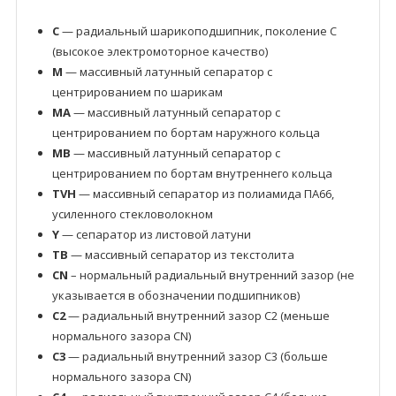
C
— радиальный шарикоподшипник, поколение C
(высокое электромоторное качество)
M
— массивный латунный сепаратор с
центрированием по шарикам
MA
— массивный латунный сепаратор с
центрированием по бортам наружного кольца
MB
— массивный латунный сепаратор с
центрированием по бортам внутреннего кольца
TVH
— массивный сепаратор из полиамида ПА66,
усиленного стекловолокном
Y
— сепаратор из листовой латуни
TB
— массивный сепаратор из текстолита
CN
– нормальный радиальный внутренний зазор (не
указывается в обозначении подшипников)
C2
— радиальный внутренний зазор C2 (меньше
нормального зазора CN)
C3
— радиальный внутренний зазор C3 (больше
нормального зазора CN)