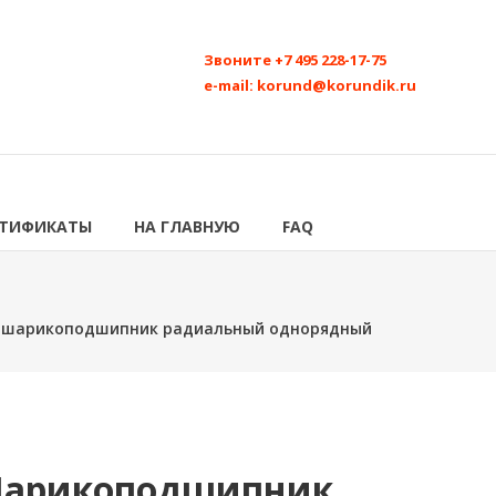
Звоните
+7 495 228-17-75
e-mail:
korund@korundik.ru
РТИФИКАТЫ
НА ГЛАВНУЮ
FAQ
3 шарикоподшипник радиальный однорядный
 Шарикоподшипник