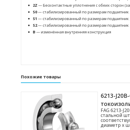
2Z
— Бесконтактные уплотнения с обеих сторон (з
S0
— стабилизированный по размерам подшипник д
S1
— стабилизированный по размерам подшипник д
S2
— стабилизированный по размерам подшипник д
B
— изменённая внутренняя конструкция
Похожие товары
6213-J20
токоизо
FAG 6213-J
стальной шт
соответству
диаметр x ши