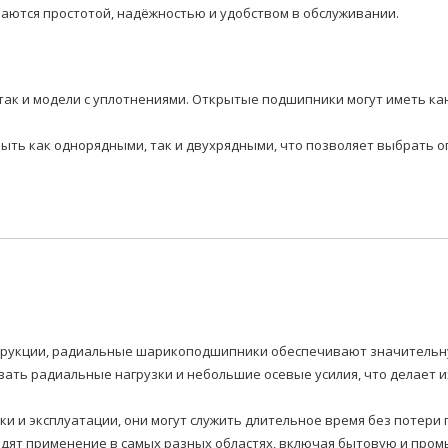
аются простотой, надёжностью и удобством в обслуживании.
так и модели с уплотнениями. Открытые подшипники могут иметь ка
быть как однорядными, так и двухрядными, что позволяет выбрать 
нструкции, радиальные шарикоподшипники обеспечивают значитель
ать радиальные нагрузки и небольшие осевые усилия, что делает 
вки и эксплуатации, они могут служить длительное время без потер
т применение в самых разных областях, включая бытовую и промы