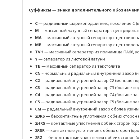
Суффиксы — знаки дополнительного обозначения
C
— радиальный шарикоподшипник, поколение C (в
M
— массивный латунный сепаратор с центрирова
MA
— массивный латунный сепаратор с центриров
MB
— массивный латунный сепаратор с центриров
TVH
— массивный сепаратор из полиамида ПА66, у
Y
— сепаратор из листовой латуни
TB
— массивный сепаратор из текстолита
CN
– нормальный радиальный внутренний зазор (н
C2
— радиальный внутренний зазор C2 (меньше но
C3
— радиальный внутренний зазор C3 (больше нор
C4
— радиальный внутренний зазор C4 (больше заз
C5
— радиальный внутренний зазор C5 (больше заз
CM
— радиальный внутренний зазор с более узким
2BRS
— бесконтактные уплотнения с обеих сторон 
2HRS
— контактные уплотнения с обеих сторон (кр
2RSR
— контактные уплотнения с обеих сторон (кр
2RZ
— бесконтактные уплотнения с обеих сторон 