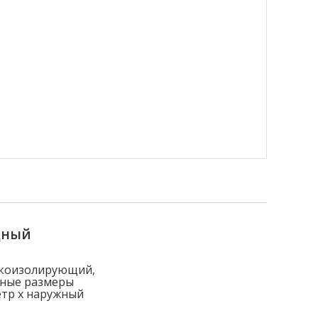
дный
окоизолирующий,
вные размеры
етр x наружный