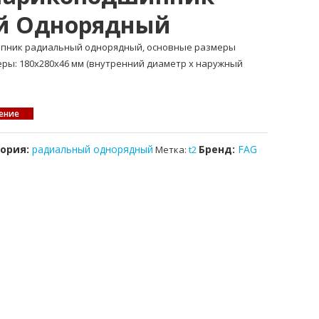
й Однорядный
ипник радиальный однорядный, основные размеры
меры: 180x280x46 мм (внутренний диаметр x наружный
ение
гория:
радиальный однорядный
Бренд:
FAG
Метка:
t2