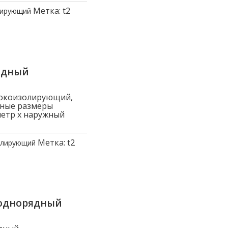
Метка:
t2
лирующий
ядный
токоизолирующий,
вные размеры
метр x наружный
Метка:
t2
олирующий
 однорядный