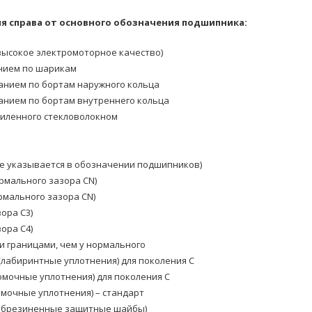
 справа от основного обозначения подшипника:
ысокое электромоторное качество)
нием по шарикам
анием по бортам наружного кольца
анием по бортам внутреннего кольца
силенного стекловолокном
е указывается в обозначении подшипников)
рмального зазора CN)
мального зазора CN)
ора C3)
ора C4)
и границами, чем у нормального
(лабиринтные уплотнения) для поколения C
омочные уплотнения) для поколения C
омочные уплотнения) – стандарт
(обрезиненные защитные шайбы)