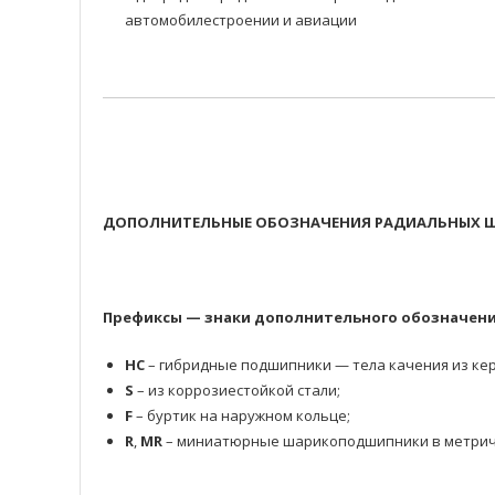
автомобилестроении и авиации
ДОПОЛНИТЕЛЬНЫЕ ОБОЗНАЧЕНИЯ РАДИАЛЬНЫХ Ш
Префиксы — знаки дополнительного обозначени
HC
– гибридные подшипники — тела качения из кер
S
– из коррозиестойкой стали;
F
– буртик на наружном кольце;
R
,
MR
– миниатюрные шарикоподшипники в метрич