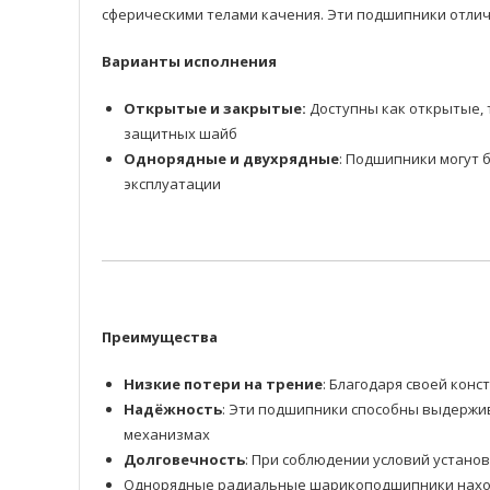
сферическими телами качения. Эти подшипники отлич
Варианты исполнения
Открытые и закрытые:
Доступны как открытые, 
защитных шайб
Однорядные и двухрядные
: Подшипники могут 
эксплуатации
Преимущества
Низкие потери на трение
: Благодаря своей ко
Надёжность
: Эти подшипники способны выдержив
механизмах
Долговечность
: При соблюдении условий устано
Однорядные радиальные шарикоподшипники находя