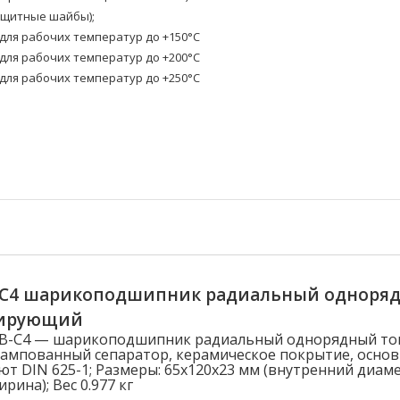
ащитные шайбы);
ля рабочих температур до +150°C
ля рабочих температур до +200°C
ля рабочих температур до +250°C
B-C4 шарикоподшипник радиальный одноря
лирующий
20B-C4 — шарикоподшипник радиальный однорядный т
ампованный сепаратор, керамическое покрытие, осно
ют DIN 625-1; Размеры: 65x120x23 мм (внутренний диам
рина); Вес 0.977 кг