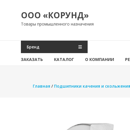
Перейти
к
ООО «КОРУНД»
содержимому
Товары промышленного назначения
Бренд
ЗАКАЗАТЬ
КАТАЛОГ
О КОМПАНИИ
Р
Главная
/
Подшипники качения и скольжени