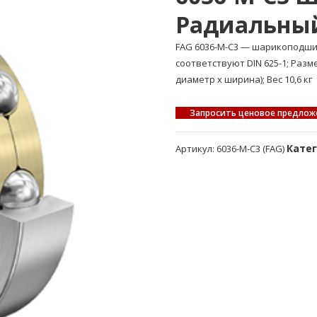
Радиальны
FAG 6036-M-C3 — шарикоподш
соответствуют DIN 625-1; Раз
диаметр x ширина); Вес 10,6 кг
Запросить ценовое предлож
Кате
Артикул:
6036-M-C3 (FAG)