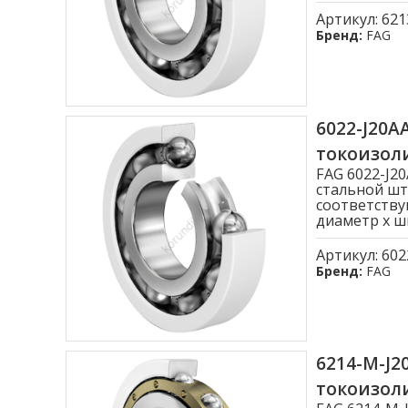
Артикул:
621
Бренд:
FAG
6022-J20
токоизо
FAG 6022-J
стальной шт
соответству
диаметр x ши
Артикул:
602
Бренд:
FAG
6214-M-J
токоизо