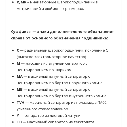
R
,
MR
– миниатюрные шарикоподшипники в
метрический и дюймовых размерах.
Суффиксы — знаки дополнительного обозначения
справа от основного обозначения подшипника:
C
— радиальный шарикоподшипник, поколение C
(высокое электромоторное качество)
M
— массивный латунный сепаратор с
центрированием по шарикам
MA
— массивный латунный сепаратор с
центрированием по бортам наружного кольца
MB
— массивный латунный сепаратор с
центрированием по бортам внутреннего кольца
TVH
— массивный сепаратор из полиамида ПА66,
усиленного стекловолокном
Y
— сепаратор из листовой латуни
TB
— массивный сепаратор из текстолита