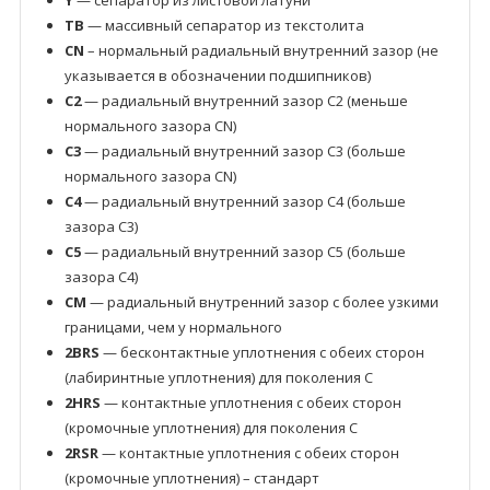
Y
— сепаратор из листовой латуни
TB
— массивный сепаратор из текстолита
CN
– нормальный радиальный внутренний зазор (не
указывается в обозначении подшипников)
C2
— радиальный внутренний зазор C2 (меньше
нормального зазора CN)
C3
— радиальный внутренний зазор C3 (больше
нормального зазора CN)
C4
— радиальный внутренний зазор C4 (больше
зазора C3)
C5
— радиальный внутренний зазор C5 (больше
зазора C4)
CM
— радиальный внутренний зазор с более узкими
границами, чем у нормального
2BRS
— бесконтактные уплотнения с обеих сторон
(лабиринтные уплотнения) для поколения C
2HRS
— контактные уплотнения с обеих сторон
(кромочные уплотнения) для поколения C
2RSR
— контактные уплотнения с обеих сторон
(кромочные уплотнения) – стандарт