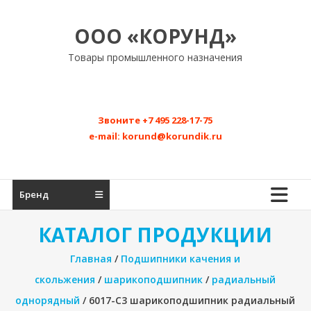
Перейти
к
ООО «КОРУНД»
содержимому
Товары промышленного назначения
Звоните
+7 495 228-17-75
e-mail:
korund@korundik.ru
Бренд
КАТАЛОГ ПРОДУКЦИИ
Главная
/
Подшипники качения и
скольжения
/
шарикоподшипник
/
радиальный
однорядный
/ 6017-C3 шарикоподшипник радиальный