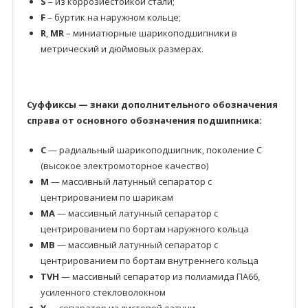
S
– из коррозиестойкой стали;
F
– буртик на наружном кольце;
R
,
MR
– миниатюрные шарикоподшипники в
метрический и дюймовых размерах.
Суффиксы — знаки дополнительного обозначения
справа от основного обозначения подшипника:
C
— радиальный шарикоподшипник, поколение C
(высокое электромоторное качество)
M
— массивный латунный сепаратор с
центрированием по шарикам
MA
— массивный латунный сепаратор с
центрированием по бортам наружного кольца
MB
— массивный латунный сепаратор с
центрированием по бортам внутреннего кольца
TVH
— массивный сепаратор из полиамида ПА66,
усиленного стекловолокном