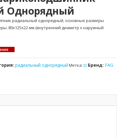
й Однорядный
шипник радиальный однорядный, основные размеры
меры: 80x125x22 мм (внутренний диаметр x наружный
ение
гория:
радиальный однорядный
Бренд:
FAG
Метка:
t2