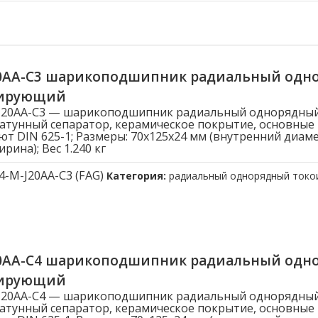
20AA-C3 шарикоподшипник радиальный одн
лирующий
-J20AA-C3 — шарикоподшипник радиальный однорядны
атунный сепаратор, керамическое покрытие, основные
ют DIN 625-1; Размеры: 70x125x24 мм (внутренний диам
рина); Вес 1.240 кг
4-M-J20AA-C3 (FAG)
Категория:
радиальный однорядный ток
20AA-C4 шарикоподшипник радиальный одн
лирующий
-J20AA-C4 — шарикоподшипник радиальный однорядны
атунный сепаратор, керамическое покрытие, основные