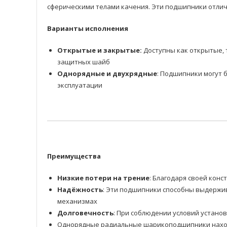
сферическими телами качения. Эти подшипники отлич
Варианты исполнения
Открытые и закрытые:
Доступны как открытые, 
защитных шайб
Однорядные и двухрядные
: Подшипники могут 
эксплуатации
Преимущества
Низкие потери на трение
: Благодаря своей ко
Надёжность
: Эти подшипники способны выдержив
механизмах
Долговечность
: При соблюдении условий устано
Однорядные радиальные шарикоподшипники находя