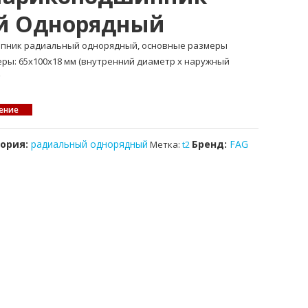
й Однорядный
ипник радиальный однорядный, основные размеры
меры: 65x100x18 мм (внутренний диаметр x наружный
ение
гория:
радиальный однорядный
Бренд:
FAG
Метка:
t2