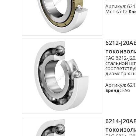
Артикул:
621
Метка:
t2
Бр
6212-J20
токоизо
FAG 6212-J
стальной шт
соответству
диаметр x ши
Артикул:
621
Бренд:
FAG
6214-J20
токоизо