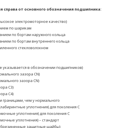
 справа от основного обозначения подшипника:
ысокое электромоторное качество)
нием по шарикам
анием по бортам наружного кольца
анием по бортам внутреннего кольца
силенного стекловолокном
е указывается в обозначении подшипников)
рмального зазора CN)
мального зазора CN)
ора C3)
ора C4)
и границами, чем у нормального
(лабиринтные уплотнения) для поколения C
омочные уплотнения) для поколения C
омочные уплотнения) – стандарт
(обрезиненные защитные шайбы)