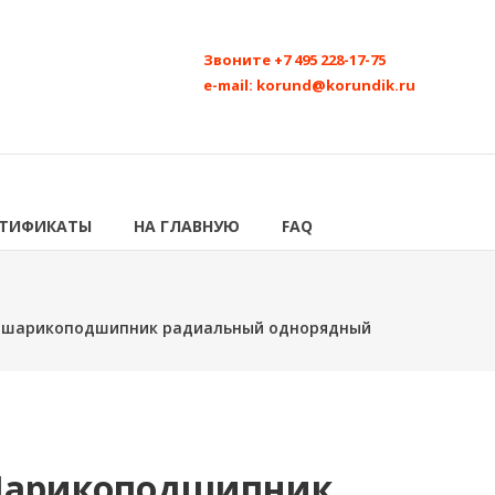
Звоните
+7 495 228-17-75
e-mail:
korund@korundik.ru
РТИФИКАТЫ
НА ГЛАВНУЮ
FAQ
3 шарикоподшипник радиальный однорядный
 Шарикоподшипник