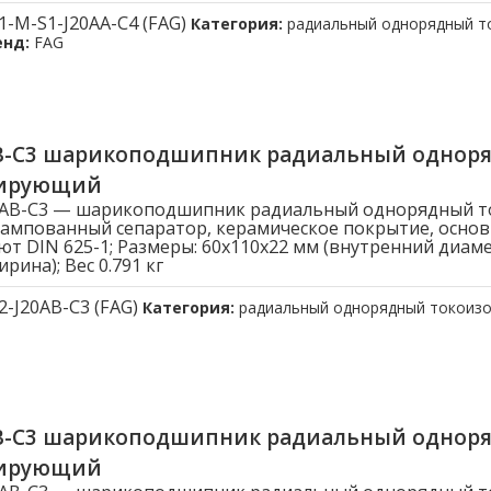
1-M-S1-J20AA-C4 (FAG)
Категория:
радиальный однорядный 
енд:
FAG
AB-C3 шарикоподшипник радиальный однор
лирующий
20AB-C3 — шарикоподшипник радиальный однорядный 
ампованный сепаратор, керамическое покрытие, осно
ют DIN 625-1; Размеры: 60x110x22 мм (внутренний диам
рина); Вес 0.791 кг
2-J20AB-C3 (FAG)
Категория:
радиальный однорядный токоиз
AB-C3 шарикоподшипник радиальный однор
лирующий