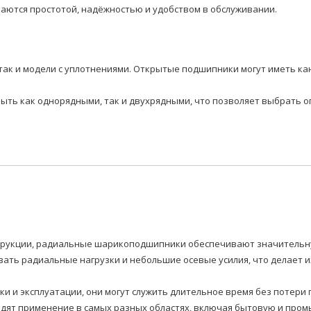
аются простотой, надёжностью и удобством в обслуживании.
так и модели с уплотнениями. Открытые подшипники могут иметь ка
быть как однорядными, так и двухрядными, что позволяет выбрать 
нструкции, радиальные шарикоподшипники обеспечивают значитель
ать радиальные нагрузки и небольшие осевые усилия, что делает 
вки и эксплуатации, они могут служить длительное время без потер
т применение в самых разных областях, включая бытовую и промы