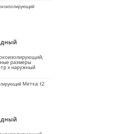
токоизолирующий
ядный
токоизолирующий,
вные размеры
етр x наружный
Метка:
t2
олирующий
ядный