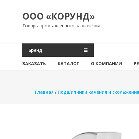
Перейти
к
ООО «КОРУНД»
содержимому
Товары промышленного назначения
Бренд
ЗАКАЗАТЬ
КАТАЛОГ
О КОМПАНИИ
Р
Главная
/
Подшипники качения и скольжени