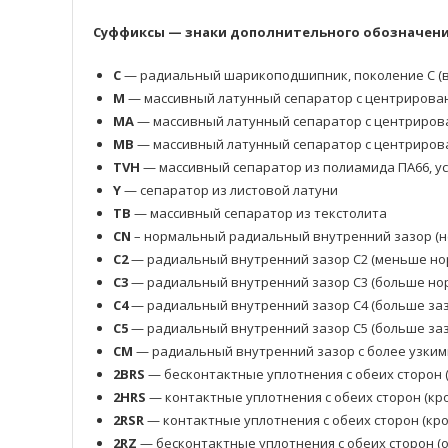
Суффиксы — знаки дополнительного обозначения
C
— радиальный шарикоподшипник, поколение C (в
M
— массивный латунный сепаратор с центрирова
MA
— массивный латунный сепаратор с центриров
MB
— массивный латунный сепаратор с центриров
TVH
— массивный сепаратор из полиамида ПА66, у
Y
— сепаратор из листовой латуни
TB
— массивный сепаратор из текстолита
CN
– нормальный радиальный внутренний зазор (н
C2
— радиальный внутренний зазор C2 (меньше но
C3
— радиальный внутренний зазор C3 (больше нор
C4
— радиальный внутренний зазор C4 (больше заз
C5
— радиальный внутренний зазор C5 (больше заз
CM
— радиальный внутренний зазор с более узким
2BRS
— бесконтактные уплотнения с обеих сторон 
2HRS
— контактные уплотнения с обеих сторон (кр
2RSR
— контактные уплотнения с обеих сторон (кр
2RZ
— бесконтактные уплотнения с обеих сторон 