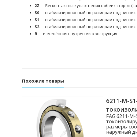
2Z
— Бесконтактные уплотнения с обеих сторон (з
S0
— стабилизированный по размерам подшипник д
S1
— стабилизированный по размерам подшипник д
S2
— стабилизированный по размерам подшипник д
B
— изменённая внутренняя конструкция
Похожие товары
6211-M-S
токоизо
FAG 6211-M
токоизолиру
размеры соо
наружный диа