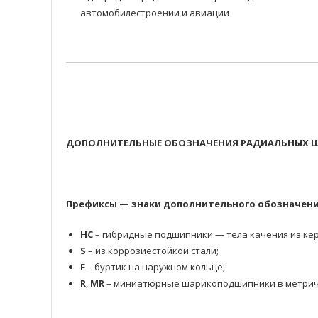
автомобилестроении и авиации
ДОПОЛНИТЕЛЬНЫЕ ОБОЗНАЧЕНИЯ РАДИАЛЬНЫХ Ш
Префиксы — знаки дополнительного обозначени
HC
– гибридные подшипники — тела качения из кер
S
– из коррозиестойкой стали;
F
– буртик на наружном кольце;
R
,
MR
– миниатюрные шарикоподшипники в метрич