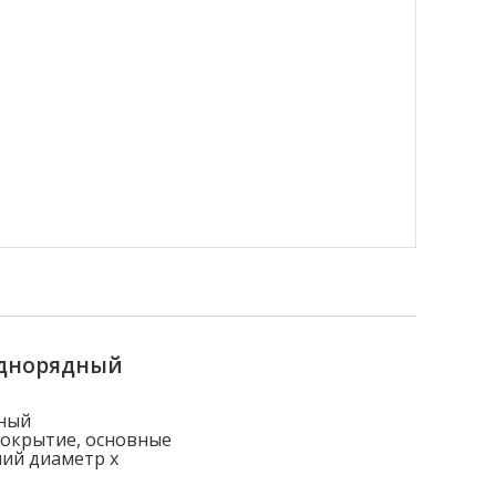
однорядный
ный
покрытие, основные
ний диаметр x