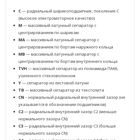
C
— радиальный шарикоподшипник, поколение C
(высокое электромоторное качество)
M
— массивный латунный сепаратор с
центрированием по шарикам
MA
— массивный латунный сепаратор с
центрированием по бортам наружного кольца
MB
— массивный латунный сепаратор с
центрированием по бортам внутреннего кольца
TVH
— массивный сепаратор из полиамида ПА66,
усиленного стекловолокном
Y
— сепаратор из листовой латуни
TB
— массивный сепаратор из текстолита
CN
– нормальный радиальный внутренний зазор (не
указывается в обозначении подшипников)
C2
— радиальный внутренний зазор C2 (меньше
нормального зазора CN)
C3
— радиальный внутренний зазор C3 (больше
нормального зазора CN)