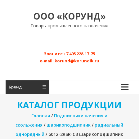
Перейти
к
ООО «КОРУНД»
содержимому
Товары промышленного назначения
Звоните
+7 495 228-17-75
e-mail:
korund@korundik.ru
Бренд
КАТАЛОГ ПРОДУКЦИИ
Главная
/
Подшипники качения и
скольжения
/
шарикоподшипник
/
радиальный
однорядный
/ 6012-2RSR-C3 шарикоподшипник