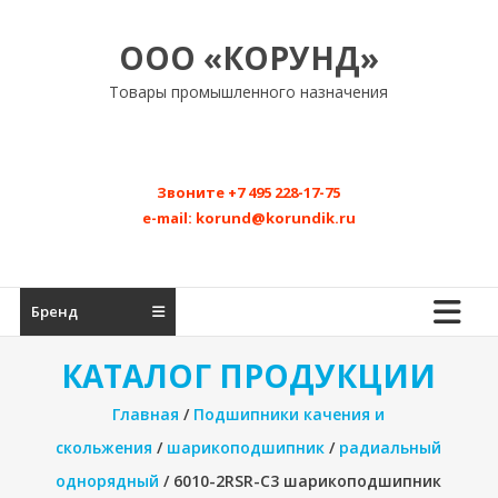
Перейти
к
ООО «КОРУНД»
содержимому
Товары промышленного назначения
Звоните
+7 495 228-17-75
e-mail:
korund@korundik.ru
Бренд
КАТАЛОГ ПРОДУКЦИИ
Главная
/
Подшипники качения и
скольжения
/
шарикоподшипник
/
радиальный
однорядный
/ 6010-2RSR-C3 шарикоподшипник