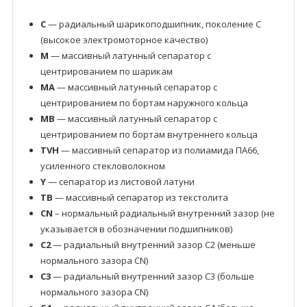
C
— радиальный шарикоподшипник, поколение C
(высокое электромоторное качество)
M
— массивный латунный сепаратор с
центрированием по шарикам
MA
— массивный латунный сепаратор с
центрированием по бортам наружного кольца
MB
— массивный латунный сепаратор с
центрированием по бортам внутреннего кольца
TVH
— массивный сепаратор из полиамида ПА66,
усиленного стекловолокном
Y
— сепаратор из листовой латуни
TB
— массивный сепаратор из текстолита
CN
– нормальный радиальный внутренний зазор (не
указывается в обозначении подшипников)
C2
— радиальный внутренний зазор C2 (меньше
нормального зазора CN)
C3
— радиальный внутренний зазор C3 (больше
нормального зазора CN)