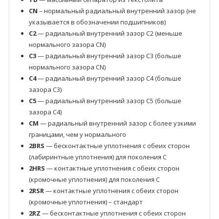
CN
– нормальный радиальный внутренний зазор (не
указывается в обозначении подшипников)
C2
— радиальный внутренний зазор C2 (меньше
нормального зазора CN)
C3
— радиальный внутренний зазор C3 (больше
нормального зазора CN)
C4
— радиальный внутренний зазор C4 (больше
зазора C3)
C5
— радиальный внутренний зазор C5 (больше
зазора C4)
CM
— радиальный внутренний зазор с более узкими
границами, чем у нормального
2BRS
— бесконтактные уплотнения с обеих сторон
(лабиринтные уплотнения) для поколения C
2HRS
— контактные уплотнения с обеих сторон
(кромочные уплотнения) для поколения C
2RSR
— контактные уплотнения с обеих сторон
(кромочные уплотнения) – стандарт
2RZ
— бесконтактные уплотнения с обеих сторон