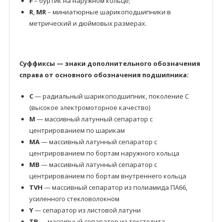
F
– буртик на наружном кольце;
R
,
MR
– миниатюрные шарикоподшипники в
метрический и дюймовых размерах.
Суффиксы — знаки дополнительного обозначения
справа от основного обозначения подшипника:
C
— радиальный шарикоподшипник, поколение C
(высокое электромоторное качество)
M
— массивный латунный сепаратор с
центрированием по шарикам
MA
— массивный латунный сепаратор с
центрированием по бортам наружного кольца
MB
— массивный латунный сепаратор с
центрированием по бортам внутреннего кольца
TVH
— массивный сепаратор из полиамида ПА66,
усиленного стекловолокном
Y
— сепаратор из листовой латуни
TB
— массивный сепаратор из текстолита