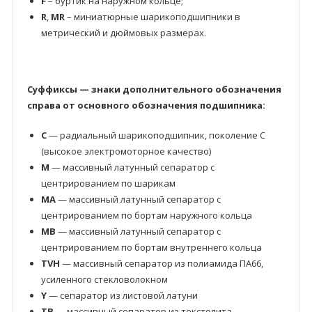
F
– буртик на наружном кольце;
R
,
MR
– миниатюрные шарикоподшипники в
метрический и дюймовых размерах.
Суффиксы — знаки дополнительного обозначения
справа от основного обозначения подшипника:
C
— радиальный шарикоподшипник, поколение C
(высокое электромоторное качество)
M
— массивный латунный сепаратор с
центрированием по шарикам
MA
— массивный латунный сепаратор с
центрированием по бортам наружного кольца
MB
— массивный латунный сепаратор с
центрированием по бортам внутреннего кольца
TVH
— массивный сепаратор из полиамида ПА66,
усиленного стекловолокном
Y
— сепаратор из листовой латуни
TB
— массивный сепаратор из текстолита