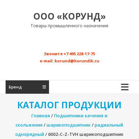
Перейти
к
ООО «КОРУНД»
содержимому
Товары промышленного назначения
Звоните
+7 495 228-17-75
e-mail:
korund@korundik.ru
Бренд
КАТАЛОГ ПРОДУКЦИИ
Главная
/
Подшипники качения и
скольжения
/
шарикоподшипник
/
радиальный
однорядный
/ 6002-C-Z-TVH шарикоподшипник