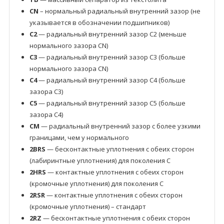
CN
– нормальный радиальный внутренний зазор (не
указывается в обозначении подшипников)
C2
— радиальный внутренний зазор C2 (меньше
нормального зазора CN)
C3
— радиальный внутренний зазор C3 (больше
нормального зазора CN)
C4
— радиальный внутренний зазор C4 (больше
зазора C3)
C5
— радиальный внутренний зазор C5 (больше
зазора C4)
CM
— радиальный внутренний зазор с более узкими
границами, чем у нормального
2BRS
— бесконтактные уплотнения с обеих сторон
(лабиринтные уплотнения) для поколения C
2HRS
— контактные уплотнения с обеих сторон
(кромочные уплотнения) для поколения C
2RSR
— контактные уплотнения с обеих сторон
(кромочные уплотнения) – стандарт
2RZ
— бесконтактные уплотнения с обеих сторон