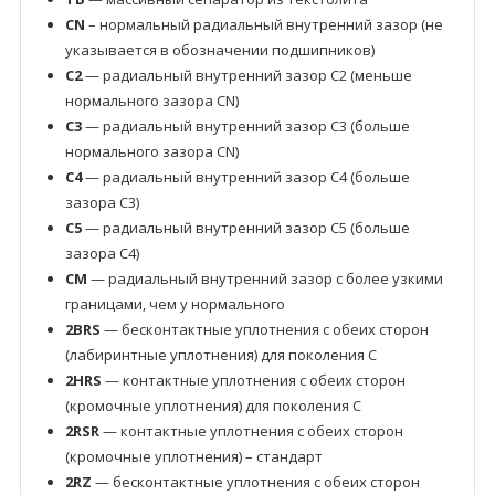
CN
– нормальный радиальный внутренний зазор (не
указывается в обозначении подшипников)
C2
— радиальный внутренний зазор C2 (меньше
нормального зазора CN)
C3
— радиальный внутренний зазор C3 (больше
нормального зазора CN)
C4
— радиальный внутренний зазор C4 (больше
зазора C3)
C5
— радиальный внутренний зазор C5 (больше
зазора C4)
CM
— радиальный внутренний зазор с более узкими
границами, чем у нормального
2BRS
— бесконтактные уплотнения с обеих сторон
(лабиринтные уплотнения) для поколения C
2HRS
— контактные уплотнения с обеих сторон
(кромочные уплотнения) для поколения C
2RSR
— контактные уплотнения с обеих сторон
(кромочные уплотнения) – стандарт
2RZ
— бесконтактные уплотнения с обеих сторон