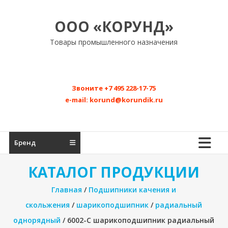
Перейти
к
ООО «КОРУНД»
содержимому
Товары промышленного назначения
Звоните
+7 495 228-17-75
e-mail:
korund@korundik.ru
Бренд
КАТАЛОГ ПРОДУКЦИИ
Главная
/
Подшипники качения и
скольжения
/
шарикоподшипник
/
радиальный
однорядный
/ 6002-C шарикоподшипник радиальный