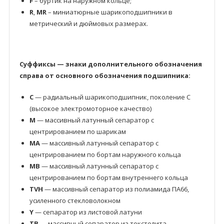
F
– буртик на наружном кольце;
R
,
MR
– миниатюрные шарикоподшипники в
метрический и дюймовых размерах.
Суффиксы — знаки дополнительного обозначения
справа от основного обозначения подшипника:
C
— радиальный шарикоподшипник, поколение C
(высокое электромоторное качество)
M
— массивный латунный сепаратор с
центрированием по шарикам
MA
— массивный латунный сепаратор с
центрированием по бортам наружного кольца
MB
— массивный латунный сепаратор с
центрированием по бортам внутреннего кольца
TVH
— массивный сепаратор из полиамида ПА66,
усиленного стекловолокном
Y
— сепаратор из листовой латуни
TB
— массивный сепаратор из текстолита