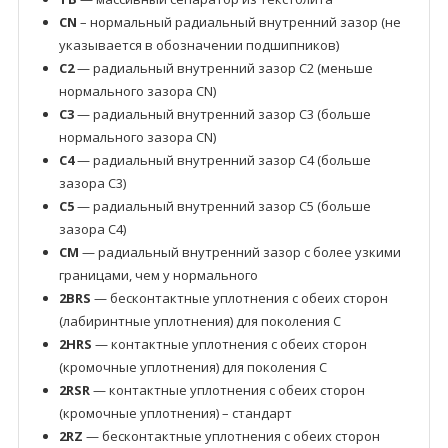
CN
– нормальный радиальный внутренний зазор (не
указывается в обозначении подшипников)
C2
— радиальный внутренний зазор C2 (меньше
нормального зазора CN)
C3
— радиальный внутренний зазор C3 (больше
нормального зазора CN)
C4
— радиальный внутренний зазор C4 (больше
зазора C3)
C5
— радиальный внутренний зазор C5 (больше
зазора C4)
CM
— радиальный внутренний зазор с более узкими
границами, чем у нормального
2BRS
— бесконтактные уплотнения с обеих сторон
(лабиринтные уплотнения) для поколения C
2HRS
— контактные уплотнения с обеих сторон
(кромочные уплотнения) для поколения C
2RSR
— контактные уплотнения с обеих сторон
(кромочные уплотнения) – стандарт
2RZ
— бесконтактные уплотнения с обеих сторон