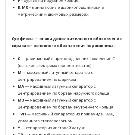
F
– буртик на наружном кольце;
R
,
MR
– миниатюрные шарикоподшипники в
метрический и дюймовых размерах.
Суффиксы — знаки дополнительного обозначения
справа от основного обозначения подшипника:
C
— радиальный шарикоподшипник, поколение C
(высокое электромоторное качество)
M
— массивный латунный сепаратор с
центрированием по шарикам
MA
— массивный латунный сепаратор с
центрированием по бортам наружного кольца
MB
— массивный латунный сепаратор с
центрированием по бортам внутреннего кольца
TVH
— массивный сепаратор из полиамида ПА66,
усиленного стекловолокном
Y
— сепаратор из листовой латуни
TB
— массивный сепаратор из текстолита