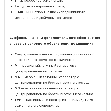
S
– из коррозиестойкой стали;
F
– буртик на наружном кольце;
R
,
MR
– миниатюрные шарикоподшипники в
метрический и дюймовых размерах.
Суффиксы — знаки дополнительного обозначения
справа от основного обозначения подшипника:
C
— радиальный шарикоподшипник, поколение C
(высокое электромоторное качество)
M
— массивный латунный сепаратор с
центрированием по шарикам
MA
— массивный латунный сепаратор с
центрированием по бортам наружного кольца
MB
— массивный латунный сепаратор с
центрированием по бортам внутреннего кольца
TVH
— массивный сепаратор из полиамида ПА66,
усиленного стекловолокном