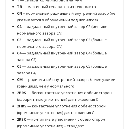
Y
— сепаратор из листовой латуни
TB
— массивный сепаратор из текстолита
CN
– нормальный радиальный внутренний зазор (не
указывается в обозначении подшипников)
C2
— радиальный внутренний зазор C2 (меньше
нормального зазора CN)
C3
— радиальный внутренний зазор C3 (больше
нормального зазора CN)
C4
— радиальный внутренний зазор C4 (больше
зазора C3)
C5
— радиальный внутренний зазор C5 (больше
зазора C4)
CM
— радиальный внутренний зазор с более узкими
границами, чем у нормального
2BRS
— бесконтактные уплотнения с обеих сторон
(лабиринтные уплотнения) для поколения C
2HRS
— контактные уплотнения с обеих сторон
(кромочные уплотнения) для поколения C
2RSR
— контактные уплотнения с обеих сторон
(кромочные уплотнения) – стандарт