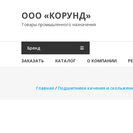
Перейти
к
ООО «КОРУНД»
содержимому
Товары промышленного назначения
Бренд
ЗАКАЗАТЬ
КАТАЛОГ
О КОМПАНИИ
Р
Главная
/
Подшипники качения и скольжен