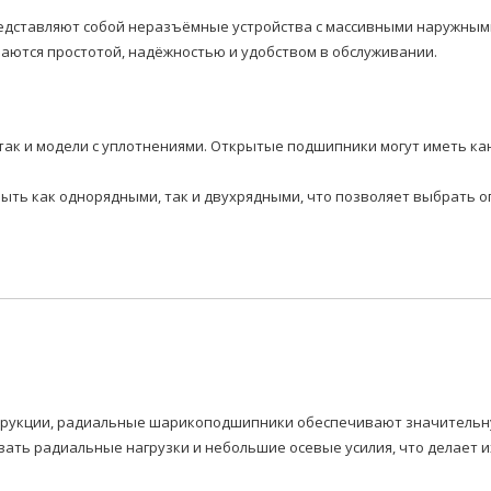
дставляют собой неразъёмные устройства с массивными наружными
аются простотой, надёжностью и удобством в обслуживании.
так и модели с уплотнениями. Открытые подшипники могут иметь ка
быть как однорядными, так и двухрядными, что позволяет выбрать 
нструкции, радиальные шарикоподшипники обеспечивают значитель
ать радиальные нагрузки и небольшие осевые усилия, что делает 