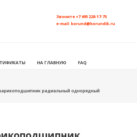
Звоните
+7 495 228-17-75
e-mail:
korund@korundik.ru
РТИФИКАТЫ
НА ГЛАВНУЮ
FAQ
 шарикоподшипник радиальный однорядный
арикоподшипник