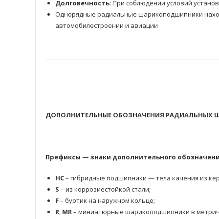
Долговечность
: При соблюдении условий устано
Однорядные радиальные шарикоподшипники находя
автомобилестроении и авиации
ДОПОЛНИТЕЛЬНЫЕ ОБОЗНАЧЕНИЯ РАДИАЛЬНЫХ Ш
Префиксы — знаки дополнительного обозначени
HC
– гибридные подшипники — тела качения из кер
S
– из коррозиестойкой стали;
F
– буртик на наружном кольце;
R
,
MR
– миниатюрные шарикоподшипники в метрич