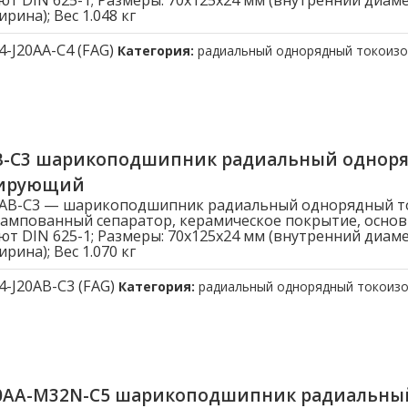
ют DIN 625-1; Размеры: 70x125x24 мм (внутренний диам
рина); Вес 1.048 кг
4-J20AA-C4 (FAG)
Категория:
радиальный однорядный токоиз
AB-C3 шарикоподшипник радиальный однор
лирующий
20AB-C3 — шарикоподшипник радиальный однорядный 
ампованный сепаратор, керамическое покрытие, осно
ют DIN 625-1; Размеры: 70x125x24 мм (внутренний диам
рина); Вес 1.070 кг
4-J20AB-C3 (FAG)
Категория:
радиальный однорядный токоиз
20AA-M32N-C5 шарикоподшипник радиальн