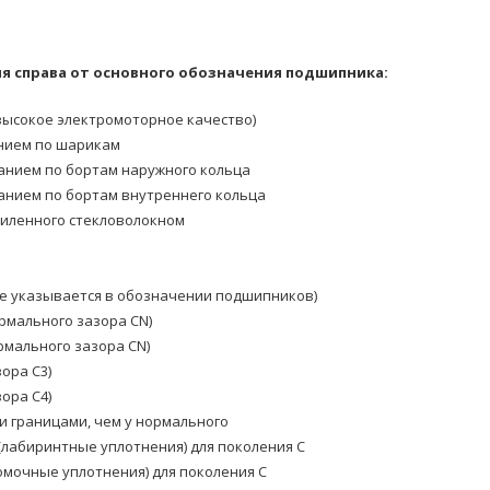
 справа от основного обозначения подшипника:
ысокое электромоторное качество)
нием по шарикам
анием по бортам наружного кольца
анием по бортам внутреннего кольца
силенного стекловолокном
е указывается в обозначении подшипников)
рмального зазора CN)
мального зазора CN)
ора C3)
ора C4)
и границами, чем у нормального
(лабиринтные уплотнения) для поколения C
омочные уплотнения) для поколения C