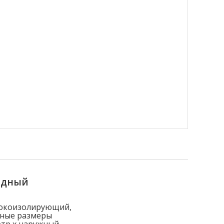
ядный
токоизолирующий,
вные размеры