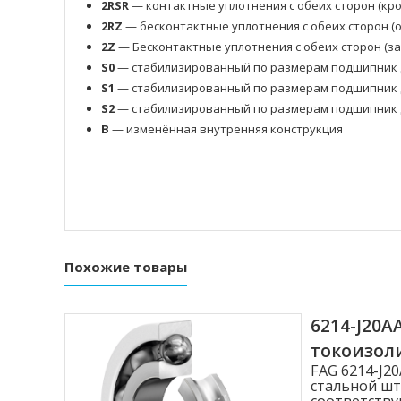
2RSR
— контактные уплотнения с обеих сторон (кр
2RZ
— бесконтактные уплотнения с обеих сторон 
2Z
— Бесконтактные уплотнения с обеих сторон (з
S0
— стабилизированный по размерам подшипник д
S1
— стабилизированный по размерам подшипник д
S2
— стабилизированный по размерам подшипник д
B
— изменённая внутренняя конструкция
Похожие товары
6214-J20
токоизо
FAG 6214-J
стальной шт