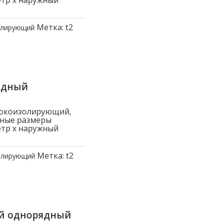
етр x наружный
Метка:
t2
олирующий
ядный
токоизолирующий,
вные размеры
етр x наружный
Метка:
t2
олирующий
ый однорядный