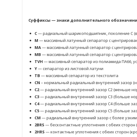
Суффиксы — знаки дополнительного обозначения
C
— радиальный шарикоподшипник, поколение C (в
M
— массивный латунный сепаратор с центрирова
MA
— массивный латунный сепаратор с центриров
MB
— массивный латунный сепаратор с центриров
TVH
— массивный сепаратор из полиамида ПА66, у
Y
— сепаратор из листовой латуни
TB
— массивный сепаратор из текстолита
CN
– нормальный радиальный внутренний зазор (н
C2
— радиальный внутренний зазор C2 (меньше но
C3
— радиальный внутренний зазор C3 (больше нор
C4
— радиальный внутренний зазор C4 (больше заз
C5
— радиальный внутренний зазор C5 (больше заз
CM
— радиальный внутренний зазор с более узким
2BRS
— бесконтактные уплотнения с обеих сторон 
2HRS
— контактные уплотнения с обеих сторон (кр