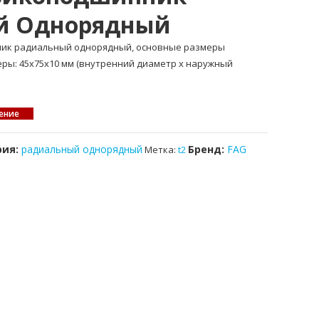
й Однорядный
ник радиальный однорядный, основные размеры
меры: 45x75x10 мм (внутренний диаметр x наружный
ение
рия:
радиальный однорядный
Бренд:
FAG
Метка:
t2