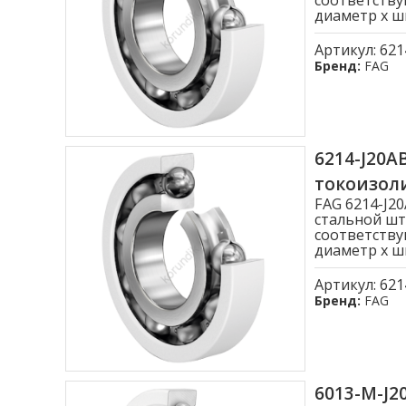
соответству
диаметр x ши
Артикул:
621
Бренд:
FAG
6214-J20
токоизо
FAG 6214-J
стальной шт
соответству
диаметр x ши
Артикул:
621
Бренд:
FAG
6013-M-J