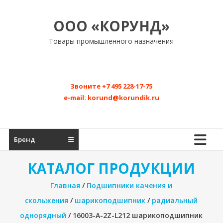
Перейти
к
ООО «КОРУНД»
содержимому
Товары промышленного назначения
Звоните
+7 495 228-17-75
e-mail:
korund@korundik.ru
Бренд
КАТАЛОГ ПРОДУКЦИИ
Главная
/
Подшипники качения и
скольжения
/
шарикоподшипник
/
радиальный
однорядный
/ 16003-A-2Z-L212 шарикоподшипник