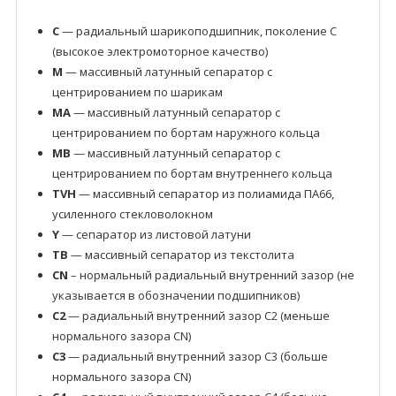
C
— радиальный шарикоподшипник, поколение C
(высокое электромоторное качество)
M
— массивный латунный сепаратор с
центрированием по шарикам
MA
— массивный латунный сепаратор с
центрированием по бортам наружного кольца
MB
— массивный латунный сепаратор с
центрированием по бортам внутреннего кольца
TVH
— массивный сепаратор из полиамида ПА66,
усиленного стекловолокном
Y
— сепаратор из листовой латуни
TB
— массивный сепаратор из текстолита
CN
– нормальный радиальный внутренний зазор (не
указывается в обозначении подшипников)
C2
— радиальный внутренний зазор C2 (меньше
нормального зазора CN)
C3
— радиальный внутренний зазор C3 (больше
нормального зазора CN)