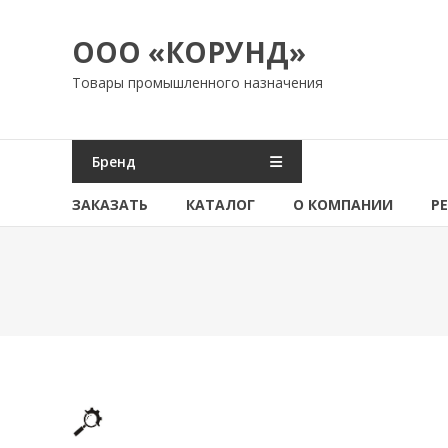
Перейти
к
ООО «КОРУНД»
содержимому
Товары промышленного назначения
Бренд
ЗАКАЗАТЬ
КАТАЛОГ
О КОМПАНИИ
Р