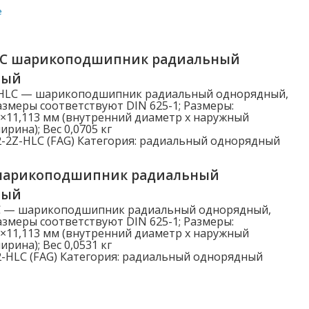
е
Категории
LC шарикоподшипник радиальный
Категории
ный
-HLC — шарикоподшипник радиальный однорядный,
змеры соответствуют DIN 625-1; Размеры:
5×11,113 мм (внутренний диаметр x наружный
рина); Вес 0,0705 кг
Наружный диаметр D (мм)
-2Z-HLC (FAG)
Категория:
радиальный однорядный
3.000
шарикоподшипник радиальный
5.000
ный
C — шарикоподшипник радиальный однорядный,
6.000
змеры соответствуют DIN 625-1; Размеры:
5×11,113 мм (внутренний диаметр x наружный
7.000
рина); Вес 0,0531 кг
-HLC (FAG)
Категория:
радиальный однорядный
8.000
Показать больше