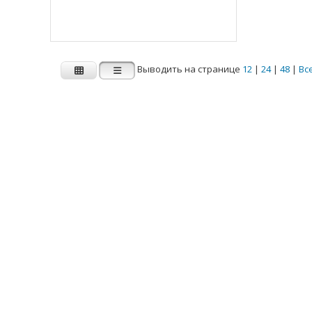
Ширина B (мм)
1.000
2.500
Выводить на странице
12
|
24
|
48
|
Вс
3.000
3.500
4.000
Показать больше
Статическая нагрузка C0r (N)
Статическая нагрузка C0r (N)