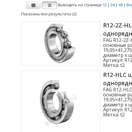
Выводить на странице
12
|
24
|
48
|
Вс
Показаны все результаты (2)
Производитель
R12-2Z-H
одноряд
FAG
INA
FAG R12-2Z
основные ра
19,05×41,27
диаметр x ши
Внутренний диаметр d (мм)
Артикул:
R12
Метка:
t2
1.000
R12-HLC 
2.000
одноряд
3.000
FAG R12-HL
основные ра
19,05×41,27
4.000
диаметр x ши
Артикул:
R12
4.762
Метка:
t2
Показать больше