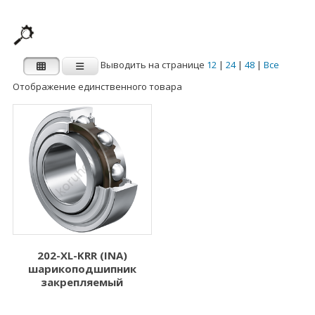
Выводить на странице
12
|
24
|
48
|
Все
Отображение единственного товара
Производитель
Категории
Категории
FAG
INA
Внутренний
Наружный диаметр
диаметр d (мм)
D (мм)
1.000
3.000
2.000
5.000
202-XL-KRR (INA)
шарикоподшипник
3.000
6.000
закрепляемый
4.000
7.000