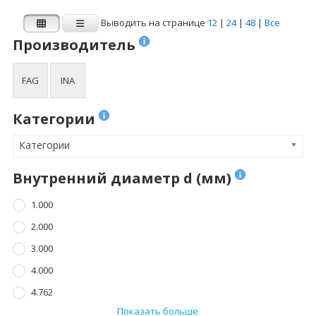
4.762
8.000
Выводить на странице
12
|
24
|
48
|
Все
Показать больше
Показать больше
Производитель
Ширина B (мм)
Динамическая
FAG
INA
нагрузка Cr (N)
1.000
Динамическая нагрузка Cr (N)
Категории
2.500
Категории
3.000
3.500
Внутренний диаметр d (мм)
4.000
1.000
Показать больше
2.000
3.000
Статическая
нагрузка C0r (N)
4.000
4.762
Статическая нагрузка C0r (N)
Показать больше